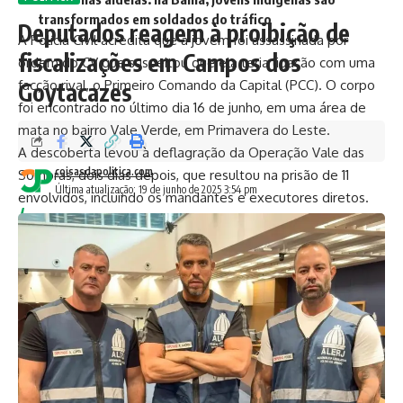
transformados em soldados do tráfico
Deputados reagem à proibição de
A Polícia Civil acredita que a jovem foi assassinada por
fiscalizações em Campos dos
ordem do CV que suspeitou que ela teria ligação com uma
facção rival, o Primeiro Comando da Capital (PCC). O corpo
Goytacazes
foi encontrado no último dia 16 de junho, em uma área de
mata no bairro Vale Verde, em Primavera do Leste.
A descoberta levou à deflagração da Operação Vale das
coisasdapolitica.com
Sombras, dois dias depois, que resultou na prisão de 11
Última atualização: 19 de junho de 2025 3:54 pm
envolvidos, incluindo os mandantes e executores diretos.
Explosão da violência! No Ceará, onda de crimes abala
a população
O caso é um símbolo da escalada da violência que atinge
cidades estratégicas para o tráfico. Sorriso (MT), por
exemplo, figura entre as 10 cidades mais violentas do país,
segundo o Atlas da Violência 2024, com 70,5 homicídios por
100 mil habitantes. A disputa entre facções como o CV e o
PCC transformou a cidade em um campo de guerra.
A violência se alastra. Em Jequié (BA), a taxa de homicídios