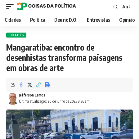
Aa
Font
Resizer
Cidades
Política
Deu no D.O.
Entrevistas
Opinião
CIDADES
Mangaratiba: encontro de
desenhistas transforma paisagens
em obras de arte
Jefferson Lemos
Última atualização: 20 de junho de 2025 9:36 am