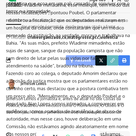
por justiça que ecoa em um país cansado de conviver com o
prefeito Wladimir mimadinho, esse moleque, tem medo das
terror e a impunidade.
nossas fiscalizações”, pontuou Poubel. O parlamentar
relembrou a fiscalização que os deputados realizaram em
© 2024 Coisas da Política. Todos os Direitos Reservados. A reprodução
dos conteúdo é permitida, desde que seja citada a fonte.
um hospital da cidade, onde constataram que um médico
nomeado da instituição, na verdade, morava e trabalhava na
TAGGED:
crimeorganizado
cv
matogrosso
pcc
violencia
Bahia. “As suas mãos, prefeito Wladimir mimadinho, estão
sujas de sangue, sangue da população campista que não
tem direito de lutar pelas suas vidas por falta de
Facebook
atendimento na saúde”, bradou na tribuna.
Fazendo coro ao colega, o deputado Amorim declarou que
a decisão da justiça mostra que os parlamentares estão no
Jefferson Lemos
caminho certo, mas destacou que a postura combativa tem
um preço alto. “Mensalmente, eu, o deputado Poubel e o
Jefferson Lemos é jornalista e, antes de atuar no site Coisas da
deputado Alan Lopes somos intimados a comparecer em
Política, trabalhou em veículos como O Fluminense, O Globo e O
audiências, somos acusados de truculência, de abuso de
São Gonçalo. Contato: jeffersonlemos@coisasdapolitica.com.br
autoridade, mas nesse caso, houve deliberação em uma
Comissão, não estávamos agindo aleatoriamente em nome
dos nossos próprios mandatos, ao contrário, estávamos