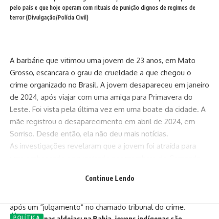
pelo país e que hoje operam com rituais de punição dignos de regimes de
terror (Divulgação/Polícia Civil)
A barbárie que vitimou uma jovem de 23 anos, em Mato
Grosso, escancara o grau de crueldade a que chegou o
crime organizado no Brasil. A jovem desapareceu em janeiro
de 2024, após viajar com uma amiga para Primavera do
Leste. Foi vista pela última vez em uma boate da cidade. A
mãe registrou o desaparecimento em abril de 2024, em
Sorriso. Desde então, ela não deu mais notícias.
As investigações revelaram que a jovem foi atraída para
uma emboscada, sequestrada por membros do Comando
Vermelho, mantida em cárcere privado, torturada e
Continue Lendo
assassinada. A execução foi transmitida por videochamada
para chefes da facção presos, que autorizaram a morte
após um “julgamento” no chamado tribunal do crime.
Terror nas aldeias: na Bahia, jovens indígenas são
POLÍTICA