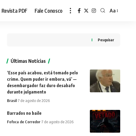
Revista PDF
Fale Conosco
Aa
Font
Resizer
Pesquisar
Últimas Notícias
‘Esse país acabou, está tomado pelo
crime. Quem puder ir embora, vá’ —
desembargador faz duro desabafo
durante julgamento
Brasil
7 de agosto de 2026
Barrados no baile
Fofoca de Corredor
7 de agosto de 2026