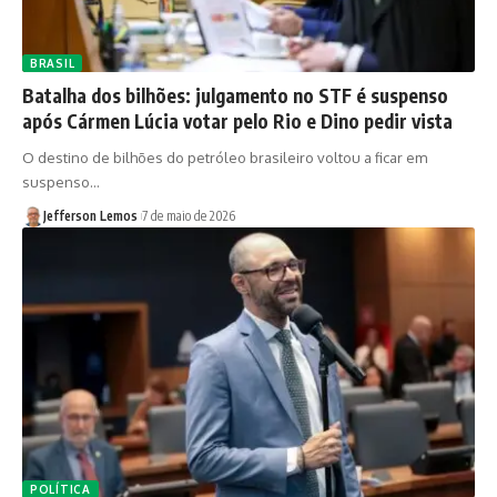
BRASIL
Batalha dos bilhões: julgamento no STF é suspenso
após Cármen Lúcia votar pelo Rio e Dino pedir vista
O destino de bilhões do petróleo brasileiro voltou a ficar em
suspenso…
Jefferson Lemos
7 de maio de 2026
POLÍTICA