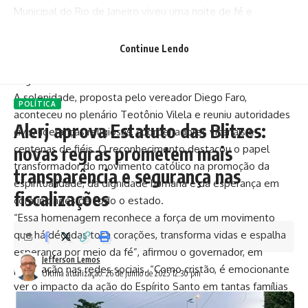
Municipal do Rio de Janeiro viveu uma noite de fé e
celebração nesta quarta-feira (25), ao homenagear a
Renovação Carismática Católica da Arquidiocese do Rio com
Continue Lendo
a Medalha Pedro Ernesto — a mais alta honraria do
Legislativo carioca.
A solenidade, proposta pelo vereador Diego Faro,
POLÍTICA
aconteceu no plenário Teotônio Vilela e reuniu autoridades
Alerj aprova Estatuto das Blitzes:
civis, lideranças religiosas, coordenadores vicariais e
novas regras prometem mais
centenas de fiéis. O reconhecimento destacou o papel
transformador do movimento católico na promoção da
transparência e segurança nas
espiritualidade, da dignidade humana e da esperança em
fiscalizações
comunidades de todo o estado.
“Essa homenagem reconhece a força de um movimento
que há décadas toca corações, transforma vidas e espalha
esperança por meio da fé”, afirmou o governador, em
Jefferson Lemos
publicação nas redes sociais. “Como cristão, é emocionante
Última atualização: 26 de junho de 2025 12:30 pm
ver o impacto da ação do Espírito Santo em tantas famílias
e comunidades.”