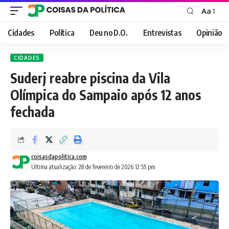
Aa
Font
Resizer
Cidades
Política
Deu no D.O.
Entrevistas
Opinião
CIDADES
Suderj reabre piscina da Vila
Olímpica do Sampaio após 12 anos
fechada
coisasdapolitica.com
Última atualização: 28 de fevereiro de 2026 12:55 pm