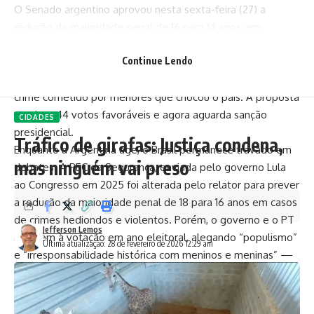
O Senado argentino aprovou nesta sexta-feira (27) a
redução da maioridade penal de 16 para 14 anos, em
resposta direta ao clamor popular por mais segurança. A
Continue Lendo
medida, considerada uma vitória política de Javier Milei, foi
impulsionada pelo assassinato de um jovem em Santa Fé,
crime cometido por menores que chocou o país. A proposta
recebeu 44 votos favoráveis e agora aguarda sanção
CIDADES
presidencial.
Tráfico de girafas: Justiça condena,
Enquanto a Argentina age, o Brasil permanece travado em
mas ninguém vai preso
debates. A PEC da Segurança, enviada pelo governo Lula
ao Congresso em 2025 foi alterada pelo relator para prever
a redução da maioridade penal de 18 para 16 anos em casos
de crimes hediondos e violentos. Porém, o governo e o PT
Jefferson Lemos
resistem à votação em ano eleitoral, alegando “populismo”
Última atualização: 28 de fevereiro de 2026 12:29 am
e “irresponsabilidade histórica com meninos e meninas” —
expressão usada pelo líder petista Pedro Uczai (PT-SC).
O que pensa a população brasileira
Pesquisas de opinião realizadas em 2025 mostram que mais