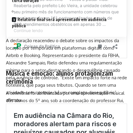
curta duração
Relatório final será apresentado em audiência
pública
A declaração reacendeu o debate sobre os impactos da
locação por temporada em plataformas digitais como
Airbnb e Booking. Representando o presidente da FBHA,
Alexandre Sampaio, Rielo defendeu uma regulamentação
mínima para o setor, destacando o desequilíbrio causado
Música e emoção: alunos protagonizam
pela ausência de controle. “Existe um impacto forte na rede
cerimônia
hoteleira, que paga seus tributos. Quando se tem uma
atividade sem controle, há um completo desequilíbrio”,
A cerimônia foi abrilhantada por uma apresentação musical
afirmou.
dos alunos do 5º ano, sob a coordenação do professor Rui,
emocionando os presentes e reforçando o papel da arte na
formação educacional.
Kits personalizados para cada etapa de
ensino