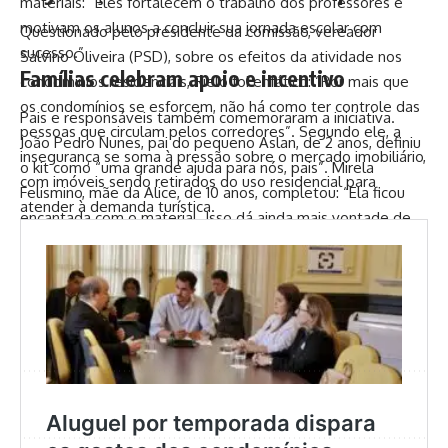
materiais: “Eles fortalecem o trabalho dos professores e
motivam os alunos a concluir sua jornada escolar com
Questionado pelo presidente da comissão, vereador
sucesso.”
Salvino Oliveira (PSD), sobre os efeitos da atividade nos
Famílias celebram apoio e incentivo
condomínios residenciais, Rielo foi enfático: “Por mais que
os condomínios se esforcem, não há como ter controle das
Pais e responsáveis também comemoraram a iniciativa.
pessoas que circulam pelos corredores”. Segundo ele, a
João Pedro Nunes, pai do pequeno Aslan, de 2 anos, definiu
insegurança se soma à pressão sobre o mercado imobiliário,
o kit como “uma grande ajuda para nós, pais”. Mirela
com imóveis sendo retirados do uso residencial para
Felismino, mãe da Alice, de 10 anos, completou: “Ela ficou
atender à demanda turística.
encantada com o material. Isso dá ainda mais vontade de
aprender.”
TAGGED:
educacao
KitsEscolares
leovieira
meriti
Facebook