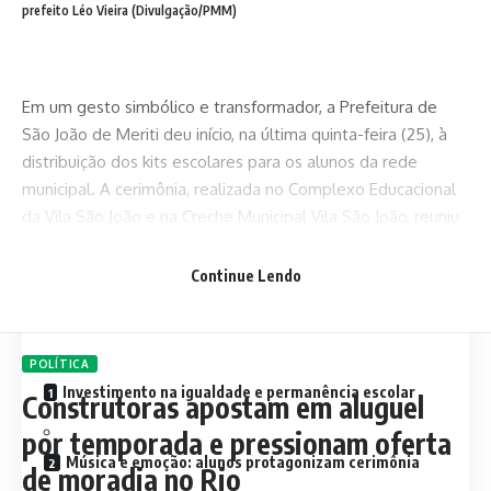
prefeito Léo Vieira (Divulgação/PMM)
Em um gesto simbólico e transformador, a Prefeitura de
São João de Meriti deu início, na última quinta-feira (25), à
distribuição dos kits escolares para os alunos da rede
municipal. A cerimônia, realizada no Complexo Educacional
da Vila São João e na Creche Municipal Vila São João, reuniu
autoridades, educadores, famílias e estudantes em um
momento de celebração e esperança.
Continue Lendo
Contents
POLÍTICA
Investimento na igualdade e permanência escolar
Construtoras apostam em aluguel
por temporada e pressionam oferta
Música e emoção: alunos protagonizam cerimônia
de moradia no Rio