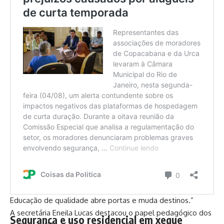
Cinco tipos de kits foram cuidadosamente preparados para
atender às especificidades de cada fase: Educação Infantil,
Anos Iniciais, Anos Finais, Educação de Jovens e Adultos
(EJA) e Programa Brasil Alfabetizado. Os conjuntos incluem
itens como cadernos, lápis de cor, canetinhas, tinta guache,
avental infantil, régua, esquadros, entre outros materiais
essenciais para o cotidiano escolar.
Autoridades destacam impacto social e
pedagógico
“Esses kits representam mais do que ferramentas, são
instrumentos de transformação. A educação é nosso maior
compromisso”, afirmou o prefeito Léo Vieira. A vice-prefeita
Dra. Letícia Costa reforçou: “Estamos oferecendo
oportunidades reais para nossos estudantes avançarem.
Educação de qualidade abre portas e muda destinos.”
A secretária Eneila Lucas destacou o papel pedagógico dos
Segurança e uso residencial em xeque