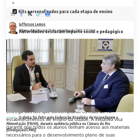
Kits personalizados para cada etapa de ensino
Jefferson Lemos
Última atualização: 29 de setembro de 2025 3:17 pm
Autoridades destacam impacto social e pedagógico
Famílias celebram apoio e incentivo
Investimento na igualdade e permanência
escolar
Com a presença do prefeito Léo Vieira, da vice-prefeita Dra.
Letícia Costa, e dos secretários Eneila Lucas (Educação) e
Leonardo Vieira (Habitação), o evento marcou o início da
entrega dos kits que contemplarão os mais de 70
O alerta foi feito pela Federação Brasileira de Hospedagem e
estabelecimentos de ensino da cidade. A iniciativa visa
Alimentação (FBHA), durante audiência pública na Câmara do Rio
garantir que todos os alunos tenham acesso aos materiais
(Divulgação/CMRJ)
necessários para o desenvolvimento pleno de suas