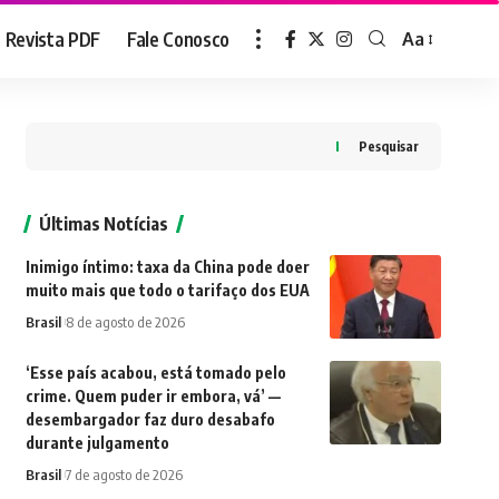
Revista PDF
Fale Conosco
Aa
Font
Resizer
Pesquisar
Últimas Notícias
Inimigo íntimo: taxa da China pode doer
muito mais que todo o tarifaço dos EUA
Brasil
8 de agosto de 2026
‘Esse país acabou, está tomado pelo
crime. Quem puder ir embora, vá’ —
desembargador faz duro desabafo
durante julgamento
Brasil
7 de agosto de 2026