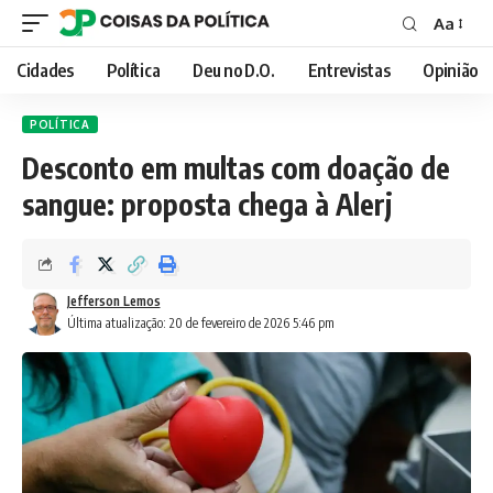
Aa
Font
Resizer
Cidades
Política
Deu no D.O.
Entrevistas
Opinião
POLÍTICA
Desconto em multas com doação de
sangue: proposta chega à Alerj
Jefferson Lemos
Última atualização: 20 de fevereiro de 2026 5:46 pm