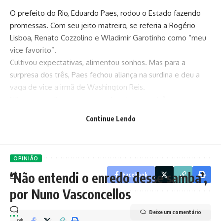
O prefeito do Rio, Eduardo Paes, rodou o Estado fazendo
promessas. Com seu jeito matreiro, se referia a Rogério
Lisboa, Renato Cozzolino e Wladimir Garotinho como “meu
vice favorito”.
Cultivou expectativas, alimentou sonhos. Mas para a
surpresa dos três, Paes fechou aliança na surdina e deu a
vaga de vice a irmã de Washington Reis.
Não avisou, não conversou e abandonou os três noivos na
porta da igreja.
Continue Lendo
Magoados, com razão, os três começam a fazer planos.
Vem aí um novo casamento ou vão aceitar a traição?
OPINIÃO
‘Não entendi o enredo desse samba’,
Facebook
por Nuno Vasconcellos
Deixe um comentário