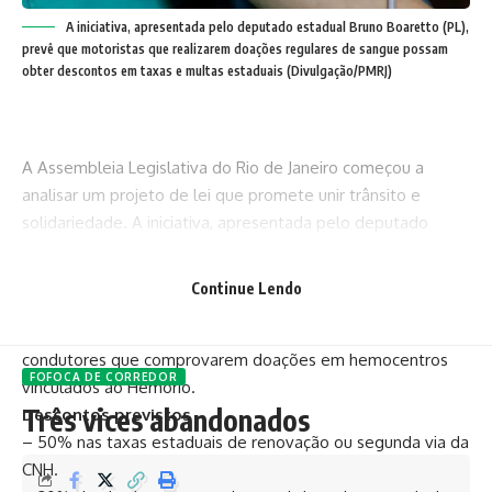
A iniciativa, apresentada pelo deputado estadual Bruno Boaretto (PL),
prevê que motoristas que realizarem doações regulares de sangue possam
obter descontos em taxas e multas estaduais (Divulgação/PMRJ)
A Assembleia Legislativa do Rio de Janeiro começou a
analisar um projeto de lei que promete unir trânsito e
solidariedade. A iniciativa, apresentada pelo deputado
estadual Bruno Boaretto (PL), prevê que motoristas que
realizarem doações regulares de sangue possam obter
Continue Lendo
descontos em taxas e multas estaduais. Na prática, o
Projeto de Lei 7062/26 cria benefícios administrativos para
condutores que comprovarem doações em hemocentros
FOFOCA DE CORREDOR
vinculados ao Hemorio.
Três vices abandonados
Descontos previstos
– 50% nas taxas estaduais de renovação ou segunda via da
CNH.