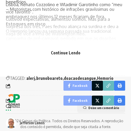
benefícios.
Lisboa, Renato Cozzolino e Wladimir Garotinho como “meu
– Motoristas com histórico de infrações gravíssimas ou
vice favorito”.
embriaguez nos últimos 12 meses ficariam de fora.
Cultivou expectativas, alimentou sonhos. Mas para a
Estoques em risco
surpresa dos três, Paes fechou aliança na surdina e deu a
O Hemorio lançou na semana passada sua tradicional
vaga de vice a irmã de Washington Reis.
campanha de pré-carnaval, período em que as doações
Não avisou, não conversou e abandonou os três noivos na
caem até 30%. Para manter o estoque regular, são
porta da igreja.
Continue Lendo
necessárias entre 350 e 400 coletas diárias.
Magoados, com razão, os três começam a fazer planos.
Vem aí um novo casamento ou vão aceitar a traição?
TAGGED:
alerj
brunoboareto
doacaodesangue
Hemorio
Facebook
Siga-nos
Facebook
Deixe um comentário
© 2024 Coisas da Política. Todos os Direitos Reservados. A reprodução
Jefferson Lemos
dos conteúdo é permitida, desde que seja citada a fonte.