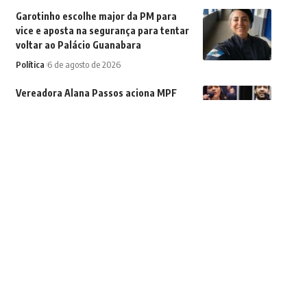
Garotinho escolhe major da PM para
vice e aposta na segurança para tentar
voltar ao Palácio Guanabara
Política
6 de agosto de 2026
Vereadora Alana Passos aciona MPF
contra Janones após postagem com
frase ‘matar ou morrer’ contra a direita
Política
6 de agosto de 2026
Mangaratiba recebe ‘Rede de Trocas do
MEC’ e apresenta modelo de educação
integral na Ilha de Jaguanum
Cidades
6 de agosto de 2026
Encontro mobiliza lideranças em Nova
Iguaçu
Política
6 de agosto de 2026