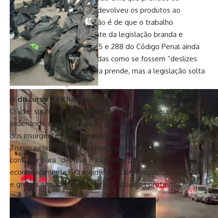
criminosos em flagrante e devolveu os produtos ao
estabelecimento, a sensação é de que o trabalho
investigativo se perde diante da legislação branda e
ultrapassada. Os artigos 155 e 288 do Código Penal ainda
tratam quadrilhas organizadas como se fossem “deslizes
juvenis”. Resultado: a polícia prende, mas a legislação solta
— e o ciclo se repete.
O discurso de Khamenei
O líder supremo Ali Khamenei voltou a endurecer o tom,
ordenando que as forças de segurança “quebrem as costas
dos insurgentes”. Em pronunciamento, culpou Donald
Trump pelas mortes e acusou os Estados Unidos de
conspirar para “devorar o Irã militar, política e
economicamente”. O regime também responsabiliza Israel
e grupos armados externos por apoiar os protestos.