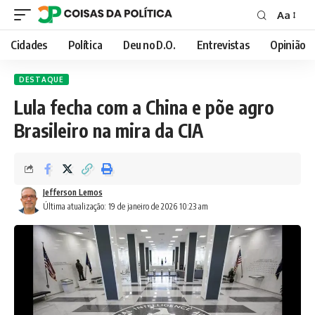
Aa
Font
Resizer
Cidades
Política
Deu no D.O.
Entrevistas
Opinião
DESTAQUE
Lula fecha com a China e põe agro
Brasileiro na mira da CIA
Jefferson Lemos
Última atualização: 19 de janeiro de 2026 10:23 am