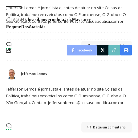
Jefferson Lemos é jornalista e, antes de atuar no site Coisas da
Política, trabalhou em veículos como O Fluminense, O Globo e O
TAGGED:
brasil
governolula
Irã
Massacre
São Gonçalo. Contato: jeffersonlemos@coisasdapolitica.com.br
RegimeDosAiatolás
Deixe um comentário
Facebook
Jefferson Lemos
Jefferson Lemos é jornalista e, antes de atuar no site Coisas da
Política, trabalhou em veículos como O Fluminense, O Globo e O
São Gonçalo. Contato: jeffersonlemos@coisasdapolitica.com.br
Deixe um comentário