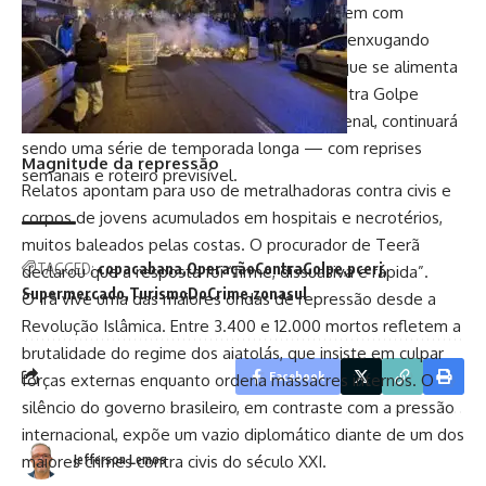
Enquanto comerciantes e moradores convivem com
prejuízos e insegurança, a Polícia Civil segue enxugando
gelo, tentando conter uma onda de crimes que se alimenta
da falta de punição efetiva. A Operação Contra Golpe
mostra resultados, mas sem uma reforma penal, continuará
sendo uma série de temporada longa — com reprises
Magnitude da repressão
semanais e roteiro previsível.
Relatos apontam para uso de metralhadoras contra civis e
corpos de jovens acumulados em hospitais e necrotérios,
muitos baleados pelas costas. O procurador de Teerã
TAGGED:
copacabana
OperaçãoContraGolpe
pcerj
declarou que a resposta foi “firme, dissuasiva e rápida”.
Supermercado
TurismoDoCrime
zonasul
O Irã vive uma das maiores ondas de repressão desde a
Revolução Islâmica. Entre 3.400 e 12.000 mortos refletem a
brutalidade do regime dos aiatolás, que insiste em culpar
Facebook
forças externas enquanto ordena massacres internos. O
silêncio do governo brasileiro, em contraste com a pressão
internacional, expõe um vazio diplomático diante de um dos
Jefferson Lemos
maiores crimes contra civis do século XXI.