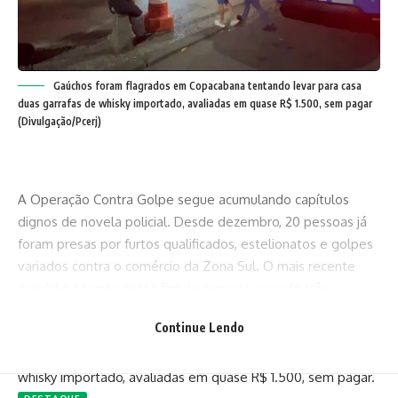
Gaúchos foram flagrados em Copacabana tentando levar para casa
duas garrafas de whisky importado, avaliadas em quase R$ 1.500, sem pagar
(Divulgação/Pcerj)
A Operação Contra Golpe segue acumulando capítulos
dignos de novela policial. Desde dezembro, 20 pessoas já
foram presas por furtos qualificados, estelionatos e golpes
variados contra o comércio da Zona Sul. O mais recente
episódio ocorreu neste fim de semana, quando três
gaúchos — Mateus de Souza Cardoso, Antônio Carlos Rosa
Continue Lendo
de Lima e Maria Jurema de Souza — foram flagrados em
Copacabana tentando levar para casa duas garrafas de
whisky importado, avaliadas em quase R$ 1.500, sem pagar.