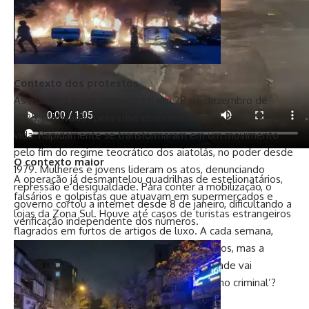
Contexto dos protestos
As manifestações começaram em 28 de dezembro de
2025, motivadas pela crise econômica e pelo alto custo de
vida. Rapidamente se transformaram em um movimento
pelo fim do regime teocrático dos aiatolás, no poder desde
O contexto maior
1979. Mulheres e jovens lideram os atos, denunciando
A operação já desmantelou quadrilhas de estelionatários,
repressão e desigualdade. Para conter a mobilização, o
falsários e golpistas que atuavam em supermercados e
governo cortou a internet desde 8 de janeiro, dificultando a
lojas da Zona Sul. Houve até casos de turistas estrangeiros
verificação independente dos números.
flagrados em furtos de artigos de luxo. A cada semana,
novos nomes engrossam a lista de capturados, mas a
pergunta que ecoa é: até quando a impunidade vai
transformar Copacabana em palco de ‘turismo criminal’?
Até quando?