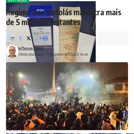
DESTAQUE
Regime dos aiatolás massacra mais
de 5 mil manifestantes
Jefferson Lemos
Última atualização: 19 de janeiro de 2026 12:34 am
O ‘turismo’ do furto
Hospedados em Copacabana para as férias de janeiro, o trio
decidiu incluir no roteiro turístico uma visita criminosa ao
supermercado. A estratégia era simples e cínica: esconder
bebidas em sacolas retornáveis e passar pelo caixa como
se fossem clientes comuns. Não satisfeitos, já haviam
furtado carnes e bebidas dias antes, somando quase R$ 2
mil em prejuízo.