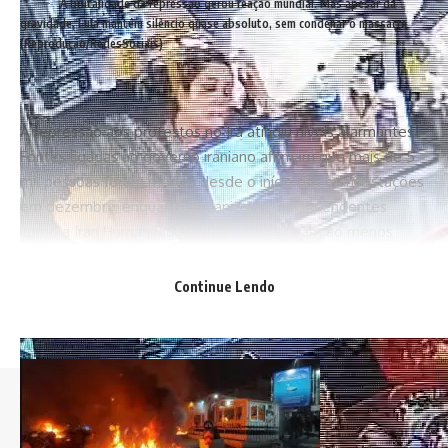
A brutalidade da repressão gerou reação mundial. Mas apesar da
gravidade, Lula mantém silêncio quase absoluto, sem condenar o massacre
(Reprodução/RedesSociais)
A repressão aos protestos no Irã atingiu níveis alarmantes.
Fontes ligadas ao governo iraniano afirmam que mais de 5
mil pessoas foram mortas desde o início das manifestações
em dezembro, enquanto organizações independentes
como a Iran Human Rights (IHR) contabilizam ao menos
3.428 vítimas confirmadas. O canal oposicionista Iran
International fala em até 12.000 mortos, citando
Continue Lendo
autoridades e fontes da segurança. Além das mortes, cerca
de 24.000 pessoas foram presas, segundo a ONG HRANA.