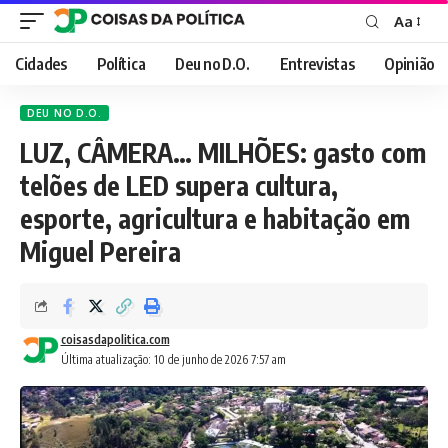
Aa
Font
Resizer
Cidades
Política
Deu no D.O.
Entrevistas
Opinião
DEU NO D.O.
LUZ, CÂMERA… MILHÕES: gasto com
telões de LED supera cultura,
esporte, agricultura e habitação em
Miguel Pereira
coisasdapolitica.com
Última atualização: 10 de junho de 2026 7:57 am