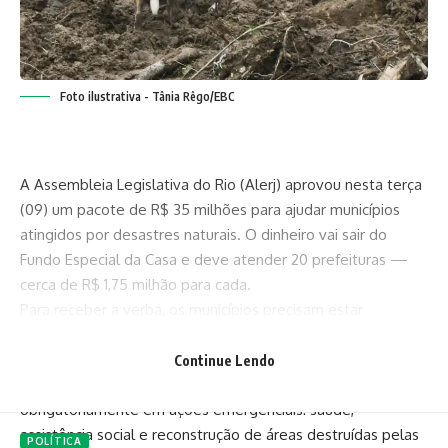
Foto ilustrativa - Tânia Rêgo/EBC
A Assembleia Legislativa do Rio (Alerj) aprovou nesta terça
(09) um pacote de R$ 35 milhões para ajudar municípios
atingidos por desastres naturais. O dinheiro vai sair do
Fundo Especial da Casa e deve atender 20 prefeituras —
cerca de R$ 1,75 milhão para cada.
Para receber a verba, os municípios precisam estar
oficialmente em situação de emergência ou calamidade
pública, com reconhecimento do Governo do Estado até
Continue Lendo
julho de 2026. O dinheiro deverá ser usado
obrigatoriamente em ações emergenciais: saúde,
assistência social e reconstrução de áreas destruídas pelas
POLÍTICA