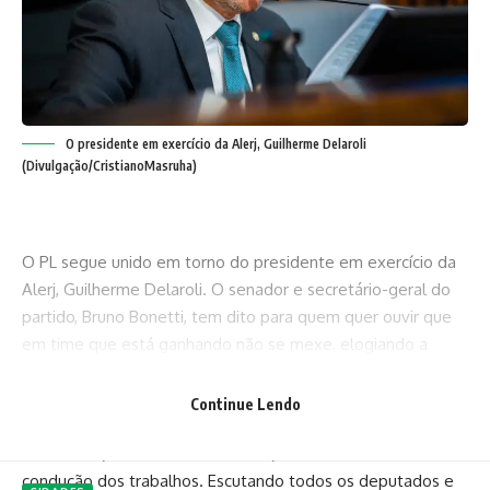
O presidente em exercício da Alerj, Guilherme Delaroli
(Divulgação/CristianoMasruha)
O PL segue unido em torno do presidente em exercício da
Alerj, Guilherme Delaroli. O senador e secretário-geral do
partido, Bruno Bonetti, tem dito para quem quer ouvir que
em time que está ganhando não se mexe, elogiando a
atuação do deputado estadual à frente dos trabalhos na
Assembleia.
Continue Lendo
“Guilherme pegou uma situação excepcional de muita
dificuldade, uma crise institucional, e foi muito firme na
condução dos trabalhos. Escutando todos os deputados e