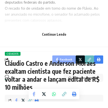
deputados federais do partido.
O recado foi de unidade em torno do nome de Flávio. Ao
ser anunciado no microfone, o senador foi aclamado pelos
presentes com calorosos aplausos.
Continue Lendo
TAGGED:
flavio bolsonaro
CIDADES
Facebook
Cláudio Castro e Anderson Moraes
exaltam cientista que fez paciente
voltar a andar e lançam edital de R$
Deixe um comentário
10 milhões