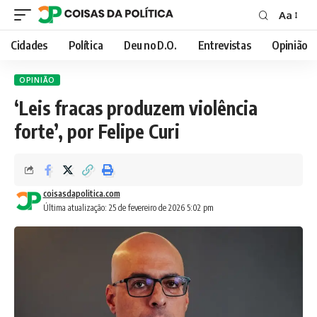
Aa
Font
Resizer
Cidades
Política
Deu no D.O.
Entrevistas
Opinião
OPINIÃO
‘Leis fracas produzem violência
forte’, por Felipe Curi
coisasdapolitica.com
Última atualização: 25 de fevereiro de 2026 5:02 pm