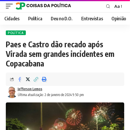
Aa
Font
Resizer
Cidades
Política
Deu no D.O.
Entrevistas
Opinião
POLÍTICA
Paes e Castro dão recado após
Virada sem grandes incidentes em
Copacabana
Jefferson Lemos
Última atualização: 2 de janeiro de 2024 9:50 pm