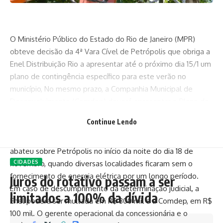
O Ministério Público do Estado do Rio de Janeiro (MPR)
obteve decisão da 4ª Vara Cível de Petrópolis que obriga a
Enel Distribuição Rio a apresentar até o próximo dia 15/1 um
plano de contingência específico para este verão no
município, No mesmo prazo, a Companhia Municipal de
Desenvolvimento (Comdep) deverá apresentar o Plano de
Podas e Cortes de Árvores da cidade.
Continue Lendo
A ACP é resultante de inúmeras reclamações protocoladas
junto ao MPRJ em relação ao evento climático que se
abateu sobre Petrópolis no início da noite do dia 18 de
novembro, quando diversas localidades ficaram sem o
CIDADES
fornecimento de energia elétrica por um longo período.
Juros do rotativo passam a ser
Em caso de descumprimento da determinação judicial, a
limitados a 100% da dívida
Enel poderá ser multada em R$ 300 mil e a Comdep, em R$
100 mil. O gerente operacional da concessionária e o