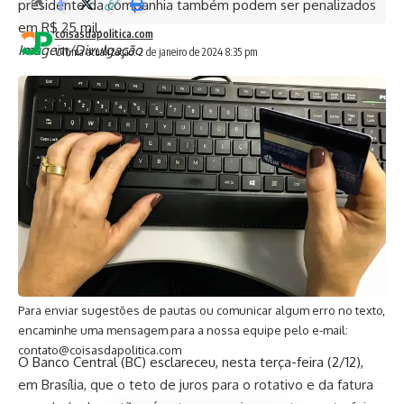
presidente da companhia também podem ser penalizados
em R$ 25 mil.
coisasdapolitica.com
Imagem/Divulgação
Última atualização: 2 de janeiro de 2024 8:35 pm
TAGGED:
apagao
comdep
enel
mprj
petropolis
Facebook
coisasdapolitica.com
Para enviar sugestões de pautas ou comunicar algum erro no texto,
encaminhe uma mensagem para a nossa equipe pelo e-mail:
contato@coisasdapolitica.com
O Banco Central (BC) esclareceu, nesta terça-feira (2/12),
em Brasília, que o teto de juros para o rotativo e da fatura