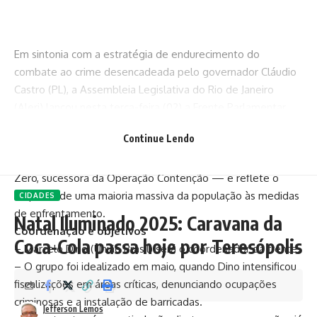
Em sintonia com a estratégia de endurecimento do
combate ao crime desencadeada pelo governador Cláudio
Castro (PL), a Assembleia Legislativa do Rio de Janeiro
(Alerj) lançou nesta terça-feira (02) a Frente Parlamentar
para Acompanhamento de Territórios Tomados pelo Crime.
Continue Lendo
A iniciativa surge como braço político de apoio às
operações estaduais — entre elas a Operação Barricada
Zero, sucessora da Operação Contenção — e reflete o
respaldo de uma maioria massiva da população às medidas
CIDADES
de enfrentamento.
Natal Iluminado 2025: Caravana da
Coordenação e objetivos
Coca-Cola passa hoje por Teresópolis
– Marcelo Dino (União Brasil) será o coordenador da frente.
– O grupo foi idealizado em maio, quando Dino intensificou
fiscalizações em áreas críticas, denunciando ocupações
criminosas e a instalação de barricadas.
Jefferson Lemos