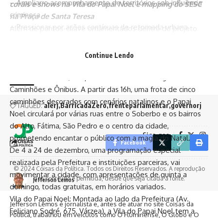
– Ampliar o acompanhamento de territórios sob influência
corais e shows na Vila do Papai Noel e mapping do SESC
criminosa
na Praça de Santa Teresa
– Pressionar por ações contínuas de retomada urbana,
Além de pontos-chave ornamentados dentro do projeto
segurança e serviços públicos
‘Natal Iluminado’ 2025, com cenários perfeitos para fotos
– Consolidar apoio político às operações estaduais que
em família, hoje, dia 2 de dezembro, Teresópolis recebe a
Continue Lendo
visam desmontar barricadas e recuperar o espaço público
Caravana Iluminada da Coca-Cola, uma iniciativa da Coca-
Cola FEMSA Brasil, em parceria com a Volkswagen
Caminhões e Ônibus. A partir das 16h, uma frota de cinco
caminhões decorados com cenários natalinos e o Papai
TAGGED:
alerj
BarricadaZero
frenteparlamentar
governorj
Noel circulará por várias ruas entre o Soberbo e os bairros
do Alto, Fátima, São Pedro e o centro da cidade,
Siga-nos
prometendo encantar o público com a magia do Natal.
Facebook
De 4 a 24 de dezembro, uma programação especial
realizada pela Prefeitura e instituições parceiras, vai
© 2024 Coisas da Política. Todos os Direitos Reservados. A reprodução
movimentar a cidade, com apresentações de quinta a
dos conteúdo é permitida, desde que seja citada a fonte.
Jefferson Lemos
domingo, todas gratuitas, em horários variados.
Vila do Papai Noel: Montada ao lado da Prefeitura (Av.
Jefferson Lemos é jornalista e, antes de atuar no site Coisas da
Feliciano Sodré, 675, Várzea), a Vila do Papai Noel tem a
Política, trabalhou em veículos como O Fluminense, O Globo e O