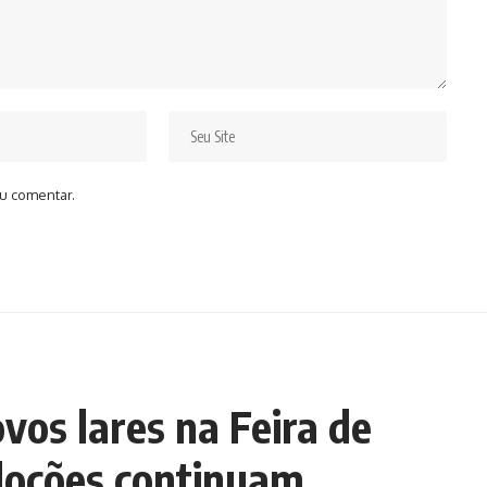
u comentar.
os lares na Feira de
doções continuam