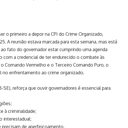
ser o primeiro a depor na CPI do Crime Organizado,
5. A reunião estava marcada para esta semana, mas está
o ao fato do governador estar cumprindo uma agenda
do com a credencial de ter endurecido o combate às
e o Comando Vermelho e o Terceiro Comando Puro, o
l no enfrentamento ao crime organizado.
B-SE), reforça que ouvir governadores é essencial para
giões;
e à criminalidade;
o interestadual;
ue precisam de aperfeiçoamento.