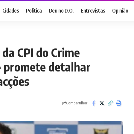
Cidades
Política
Deu no D.O.
Entrevistas
Opinião
a da CPI do Crime
 promete detalhar
acções
Compartilhar