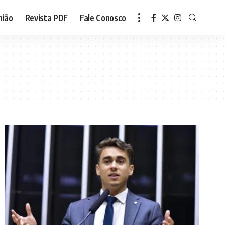
nião
Revista PDF
Fale Conosco