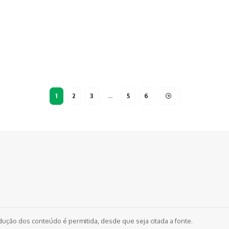
1
2
3
…
5
6
dução dos conteúdo é permitida, desde que seja citada a fonte.