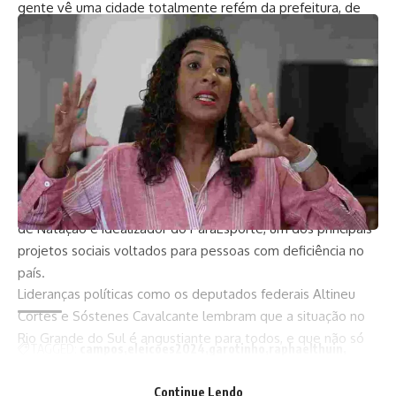
gente vê uma cidade totalmente refém da prefeitura, de
um governo com assistencialismos, que não levam ninguém
a nada, só à escravidão da prefeitura. O sucesso de um
projeto social é quanto menos uma população precisa dele
e é exatamente o inverso que está acontecendo em
Campos”, disse. E completou: “A gente está tentando
transformar Campos em uma cidade que ela realmente
merece ser”.
Além de um dos vereadores com projetos de lei mais
votados, Thuin também é ex-atleta da Seleção Brasileira
de Natação e idealizador do ParaEsporte, um dos principais
projetos sociais voltados para pessoas com deficiência no
país.
Lideranças políticas como os deputados federais Altineu
Côrtes e Sóstenes Cavalcante lembram que a situação no
Rio Grande do Sul é angustiante para todos, e que não só
TAGGED:
campos
eleicoes2024
garotinho
raphaelthuin
ciganos, quilombolas e terreiros estão precisando de ajuda
thiagorangel
urgente.
Continue Lendo