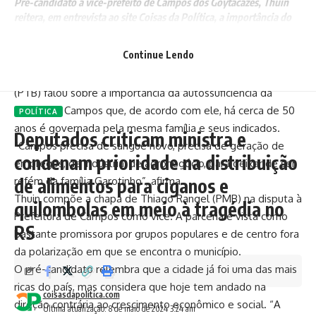
Pré-candidato a vice-prefeito de Campos dos Goytacazes, Thuin
reitera, em entrevista ao site Coisas da Política, a importância do
desenvolvimento econômico da cidade
Continue Lendo
Em entrevista exclusiva ao site Coisas da Política, o
vereador de Campos dos Goytacazes Raphael Thuin Thuin
(PTB) falou sobre a importância da autossuficiência da
cidade de Campos que, de acordo com ele, há cerca de 50
POLÍTICA
anos é governada pela mesma família e seus indicados.
Deputados criticam ministra e
“Campos precisa de sangue novo, precisa de geração de
condenam prioridade na distribuição
empregos, de indústria, de agronegócio, para deixar de ser
de alimentos para ciganos e
refém da família Garotinho”, afirma.
Thuin compõe a chapa de Thiago Rangel (PMB) na disputa à
quilombolas em meio à tragédia no
Prefeitura de Campos como vice. A parceria é vista como
RS
bastante promissora por grupos populares e de centro fora
da polarização em que se encontra o município.
O pré-candidato relembra que a cidade já foi uma das mais
ricas do país, mas considera que hoje tem andado na
coisasdapolitica.com
direção contrária ao crescimento econômico e social. “A
Última atualização: 8 de maio de 2024 3:24 am