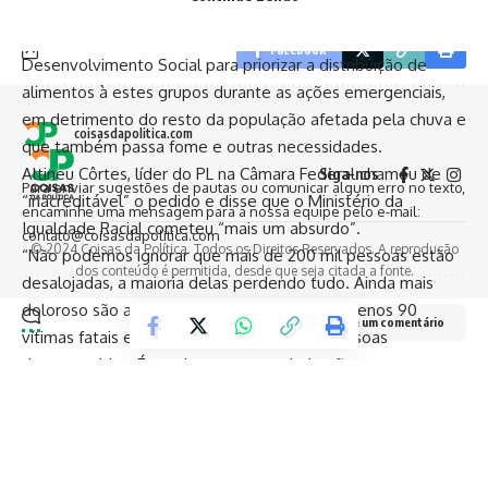
Eles criticam o Ministério da Igualdade Racial, comandado
por Anielle Franco (foto), que pediu ao Ministério do
Facebook
Desenvolvimento Social para priorizar a distribuição de
alimentos à estes grupos durante as ações emergenciais,
em detrimento do resto da população afetada pela chuva e
coisasdapolitica.com
que também passa fome e outras necessidades.
Altineu Côrtes, líder do PL na Câmara Federal chamou de
Siga-nos
Para enviar sugestões de pautas ou comunicar algum erro no texto,
“inacreditável” o pedido e disse que o Ministério da
encaminhe uma mensagem para a nossa equipe pelo e-mail:
Igualdade Racial cometeu “mais um absurdo”.
contato@coisasdapolitica.com
© 2024 Coisas da Política. Todos os Direitos Reservados. A reprodução
“Não podemos ignorar que mais de 200 mil pessoas estão
dos conteúdo é permitida, desde que seja citada a fonte.
desalojadas, a maioria delas perdendo tudo. Ainda mais
doloroso são as famílias enlutadas de pelo menos 90
Deixe um comentário
vítimas fatais e os entes queridos das 131 pessoas
desaparecidas. É revoltante ver a priorização em um
momento tão crítico. A tragédia no Rio Grande do Sul afeta
a todos. É crucial que todos, independentemente de sua
origem ou etnia, recebam a assistência necessária”,
defende o deputado.