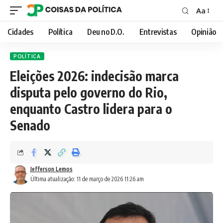
Aa
Font
Resizer
Cidades
Política
Deu no D.O.
Entrevistas
Opinião
POLÍTICA
Eleições 2026: indecisão marca
disputa pelo governo do Rio,
enquanto Castro lidera para o
Senado
Jefferson Lemos
Última atualização: 11 de março de 2026 11:26 am