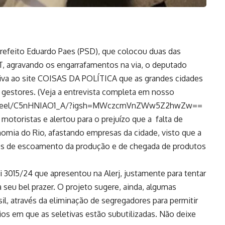
prefeito Eduardo Paes (PSD), que colocou duas das
RT, agravando os engarrafamentos na via, o deputado
siva ao site COISAS DA POLÍTICA que as grandes cidades
gestores. (Veja a entrevista completa em nosso
m/reel/C5nHNIAO1_A/?igsh=MWczcmVnZWw5Z2hwZw==
otoristas e alertou para o prejuízo que a falta de
nomia do Rio, afastando empresas da cidade, visto que a
ores de escoamento da produção e de chegada de produtos
 3015/24 que apresentou na Alerj, justamente para tentar
a seu bel prazer. O projeto sugere, ainda, algumas
sil, através da eliminação de segregadores para permitir
ios em que as seletivas estão subutilizadas. Não deixe