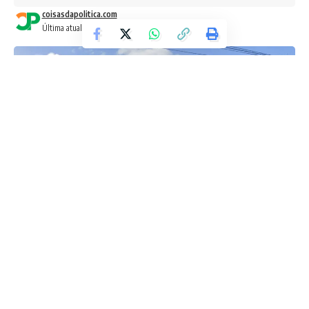
coisasdapolitica.com
Última atualização: 13 de maio de 2026 4:25 pm
Foto: Google Mapas
A
Câmara de Barra do Piraí
contratou um buffet de R$
120,6 mil com churrasco, chope artesanal, cerveja, camarão,