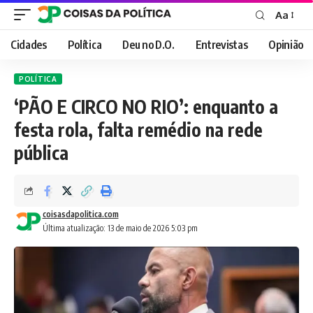
Aa
Font
Resizer
Cidades
Política
Deu no D.O.
Entrevistas
Opinião
POLÍTICA
‘PÃO E CIRCO NO RIO’: enquanto a
festa rola, falta remédio na rede
pública
coisasdapolitica.com
Última atualização: 13 de maio de 2026 5:03 pm