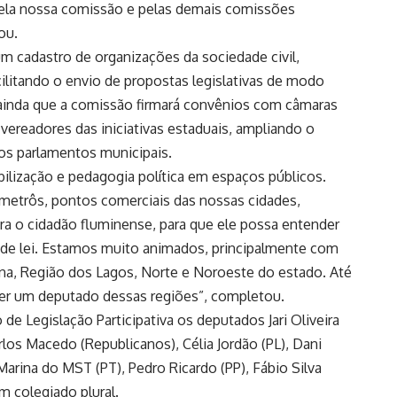
pela nossa comissão e pelas demais comissões
ou.
um cadastro de organizações da sociedade civil,
ilitando o envio de propostas legislativas de modo
 ainda que a comissão firmará convênios com câmaras
 vereadores das iniciativas estaduais, ampliando o
 os parlamentos municipais.
lização e pedagogia política em espaços públicos.
, metrôs, pontos comerciais das nossas cidades,
ra o cidadão fluminense, para que ele possa entender
os de lei. Estamos muito animados, principalmente com
rana, Região dos Lagos, Norte e Noroeste do estado. Até
r ser um deputado dessas regiões”, completou.
e Legislação Participativa os deputados Jari Oliveira
rlos Macedo (Republicanos), Célia Jordão (PL), Dani
Marina do MST (PT), Pedro Ricardo (PP), Fábio Silva
 colegiado plural.