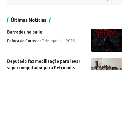
Últimas Notícias
Barrados no baile
Fofoca de Corredor
7 de agosto de 2026
Deputado faz mobilização para levar
supercomputador para Petrópolis
Cidades
7 de agosto de 2026
Fim da novela: TSE enterra candidatura
de Rubão e Itaguaí volta às urnas
Política
7 de agosto de 2026
Asfalto de papel? Prefeitura de Búzios
contrata empresa de gráfica para obras
de R$ 10,7 milhões