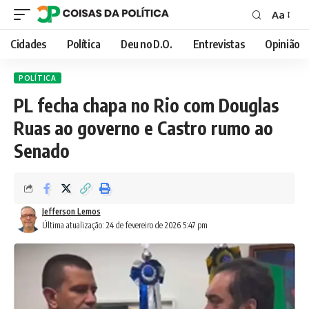
Aa
Font
Resizer
Cidades
Política
Deu no D.O.
Entrevistas
Opinião
POLÍTICA
PL fecha chapa no Rio com Douglas
Ruas ao governo e Castro rumo ao
Senado
Jefferson Lemos
Última atualização: 24 de fevereiro de 2026 5:47 pm