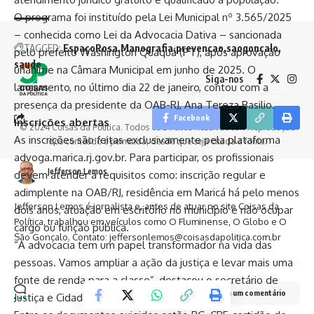
O programa foi instituído pela Lei Municipal nº 3.565/2025
– conhecida como Lei da Advocacia Dativa – sancionada
TAGGED:
EspaçoRosa
Manografia
prevencao
saogoncalo
pelo prefeito Washington Quaquá (PT), após aprovação
saude
unânime na Câmara Municipal em junho de 2025. O
Siga-nos
lançamento, no último dia 22 de janeiro, contou com a
presença da presidente da OAB-RJ, Ana Tereza Basilio.
Facebook
Inscrições abertas
© 2024 Coisas da Política. Todos os Direitos Reservados. A reprodução
As inscrições são feitas exclusivamente pela plataforma
dos conteúdo é permitida, desde que seja citada a fonte.
advoga.marica.rj.gov.br. Para participar, os profissionais
Jefferson Lemos
devem atender a requisitos como: inscrição regular e
adimplente na OAB/RJ, residência em Maricá há pelo menos
Jefferson Lemos é jornalista e, antes de atuar no site Coisas da
dois anos, atuação em escritório no município e não ocupar
Política, trabalhou em veículos como O Fluminense, O Globo e O
cargo ou função pública.
São Gonçalo. Contato: jeffersonlemos@coisasdapolitica.com.br
“A advocacia tem um papel transformador na vida das
pessoas. Vamos ampliar a ação da justiça e levar mais uma
fonte de renda para a classe”, destacou o secretário de
Deixe um comentário
Justiça e Cidadania, Eduardo Carlos de Souza.