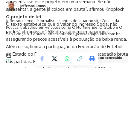
apresentasse esse projeto em uma semana. Se não
Jefferson Lemos
apresentar, a gente já coloca em pauta”, afirmou Knoploch.
O projeto de lei
Jefferson Lemos é jornalista e, antes de atuar no site Coisas da
O texto estabelece que o valor do Ingresso Social não
Política, trabalhou em veículos como O Fluminense, O Globo e O
poderá ultrapassar 1,5% do salário mínimo nacional,
São Gonçalo. Contato: jeffersonlemos@coisasdapolitica.com.br
assegurando preços acessíveis à população de baixa renda.
Além disso, limita a participação da Federação de Futebol
do Estado do Rio de Janeiro (Ferj) a 1% da arrecadação bruta
Deixe um comentário
das partidas. Em caso de descumprimento, os
organizadores poderão ser multados em até 20% da
arrecadação e sofrer suspensão de uso do estádio por seis
meses em caso de reincidência. O Ministério Público
também será acionado para apurar responsabilidades.
Resgate da essência popular
Knoploch defende que sua proposta é uma forma de
devolver ao futebol fluminense o caráter democrático que
marcou gerações. “Queremos garantir que o povo, que
sempre foi a alma dos estádios, volte a ter acesso a preços