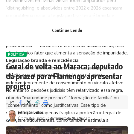
de vulnerável em Minas Gerais foram amparados pelo
‘distinguishing’ e absolvidos entre 2022 e 2026 escancara
um problema maior: a legislação brasileira é branda e
marcada por brechas e interpretações permissivas, o que
tem permitido que criminosos escapem da punição. O uso
Continue Lendo
do recurso jurídico do ‘distinguishing’ — que relativiza
precedentes — foi decisivo em muitos desses casos, mas
não é o único fator que alimenta a sensação de impunidade.
POLÍTICA
Legislação branda e reincidência
Geral de volta ao Maraca: deputado
A lei brasileira prevê de forma objetiva que qualquer
dá prazo para Flamengo apresentar
relação sexual com menores de 14 anos é crime,
independentemente de consentimento ou vínculo afetivo.
projeto
No entanto, decisões judiciais têm relativizado essa regra,
citando “maturidade precoce”, “formação de família” ou
“consentimento” como justificativas. Esse tipo de
interpretação não apenas fragiliza a proteção integral de
Jefferson Lemos
Última atualização: 26 de fevereiro de 2026 9:24 am
crianças e adolescentes, como também estimula a
reincidência, já que criminosos percebem que há espaço