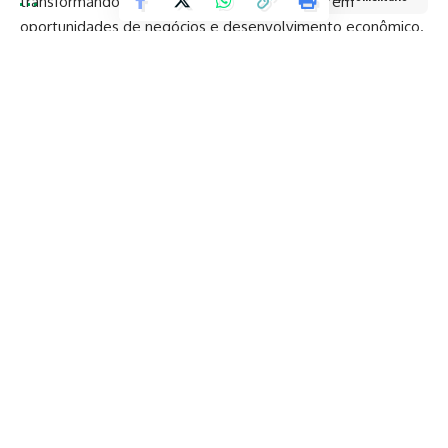
transformando identidade cultural e inovação em
oportunidades de negócios e desenvolvimento econômico.
TAGGED:
BTL
marica
Maté
portugal
Facebook
Jefferson Lemos
Jefferson Lemos é jornalista e, antes de atuar no site Coisas da
Política, trabalhou em veículos como O Fluminense, O Globo e O
São Gonçalo. Contato: jeffersonlemos@coisasdapolitica.com.br
Deixe um comentário