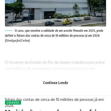
O caso, que envolve a validade de um acordo firmado em 2025, pode
definir o futuro das contas de cerca de 10 milhões de pessoas já em 2026
(Divulgação/Cedae)
O Governo do Estado do Rio de Janeiro trabalha para evitar
que milhões de moradores sejam impactados por um
reajuste de até 18% nas tarifas de água, enquanto aguarda
a decisão da Justiça sobre o impasse entre a Cedae e a
Continue Lendo
concessionária Águas do Rio. O caso, que envolve a
validade de um acordo firmado em 2025, pode definir o
futuro das contas de cerca de 10 milhões de pessoas já em
CIDADES
2026.