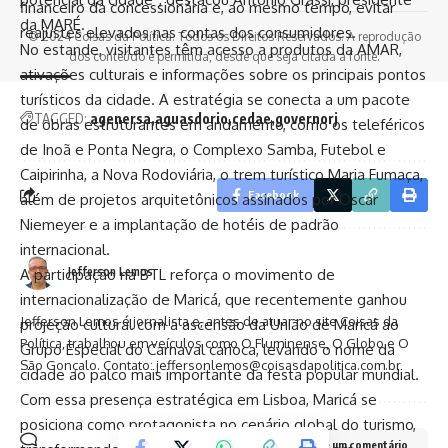
financeiro da concessionária e, ao mesmo tempo, evitar
da MARÉ.
reajustes elevados nas contas dos consumidores.
© 2024 Coisas da Política. Todos os Direitos Reservados. A reprodução
No estande, visitantes têm acesso a produtos da AMAR,
dos conteúdo é permitida, desde que seja citada a fonte.
ativações culturais e informações sobre os principais pontos
turísticos da cidade. A estratégia se conecta a um pacote
TAGGED:
agenersa
aguasdorio
cedae
governorj
de obras estruturantes em andamento, como os teleféricos
de Inoã e Ponta Negra, o Complexo Samba, Futebol e
Caipirinha, a Nova Rodoviária, o trem turístico Maria Fumaça,
Facebook
além de projetos arquitetônicos assinados por Oscar
Niemeyer e a implantação de hotéis de padrão
internacional.
Jefferson Lemos
A participação na BTL reforça o movimento de
internacionalização de Maricá, que recentemente ganhou
Jefferson Lemos é jornalista e, antes de atuar no site Coisas da
projeção cultural com a ascensão da União de Maricá ao
Política, trabalhou em veículos como O Fluminense, O Globo e O
Grupo Especial do Carnaval carioca, levando o nome da
São Gonçalo. Contato: jeffersonlemos@coisasdapolitica.com.br
cidade ao palco mais importante da festa popular mundial.
Com essa presença estratégica em Lisboa, Maricá se
posiciona como protagonista no cenário global do turismo,
Deixe um comentário