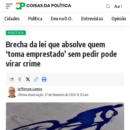
Aa
Font
Resizer
Cidades
Política
Deu no D.O.
Entrevistas
Opinião
POLÍTICA
Brecha da lei que absolve quem
‘toma emprestado’ sem pedir pode
virar crime
Jefferson Lemos
Última atualização: 27 de fevereiro de 2026 12:03 am