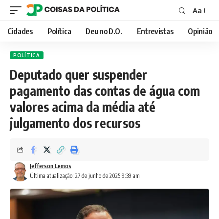
Aa
Font
Resizer
Cidades
Política
Deu no D.O.
Entrevistas
Opinião
POLÍTICA
Deputado quer suspender
pagamento das contas de água com
valores acima da média até
julgamento dos recursos
Jefferson Lemos
Última atualização: 27 de junho de 2025 9:39 am