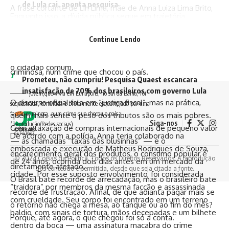
de Lula cai, aponta pesquisa
A frase cortante de Lih Lima, mãe de Anna Luiza Lima Brito,
Enquanto isso, a dívida pública segue em trajetória
de 21 anos, ecoou nas redes sociais como um grito de
ascendente. A arrecadação cresce, mas os gastos do
desespero: “Ela tinha tudo, não precisava disso!” A jovem,
Continue Lendo
governo avançam em ritmo ainda mais acelerado,
que vivia em Eunápolis, no sul da Bahia, foi sequestrada,
comprometendo o equilíbrio fiscal e deixando a conta para
torturada e brutalmente esquartejada por uma facção
o cidadão comum.
criminosa, num crime que chocou o país.
Prometeu, não cumpriu! Pesquisa Quaest escancara
insatisfação de 70% dos brasileiros com governo Lula
Jovem,que vivia em Eunápolis, no sul da Bahia, foi
O discurso oficial fala em “justiça fiscal”, mas na prática,
sequestrada, torturada e brutalmente esquartejada por uma
facção criminosa, num crime que chocou o país
quem mais sente o peso dos tributos são os mais pobres.
Siga-nos
(Reprodução/Redes sociais)
Com a taxação de compras internacionais de pequeno valor
De acordo com a polícia, Anna teria colaborado na
— as chamadas “taxas das blusinhas” — e o
emboscada e execução de Matheus Rodrigues de Souza,
encarecimento geral dos produtos, o consumo popular é
© 2024 Coisas da Política. Todos os Direitos Reservados. A reprodução
de 24 anos, ocorrida dois dias antes em um mercado da
diretamente afetado.
dos conteúdo é permitida, desde que seja citada a fonte.
cidade. Por esse suposto envolvimento, foi considerada
O Brasil bate recorde de arrecadação, mas o brasileiro bate
“traidora” por membros da mesma facção e assassinada
recorde de frustração. Afinal, de que adianta pagar mais se
com crueldade. Seu corpo foi encontrado em um terreno
o retorno não chega à mesa, ao tanque ou ao fim do mês?
baldio, com sinais de tortura, mãos decepadas e um bilhete
Porque, até agora, o que chegou foi só a conta.
dentro da boca — uma assinatura macabra do crime