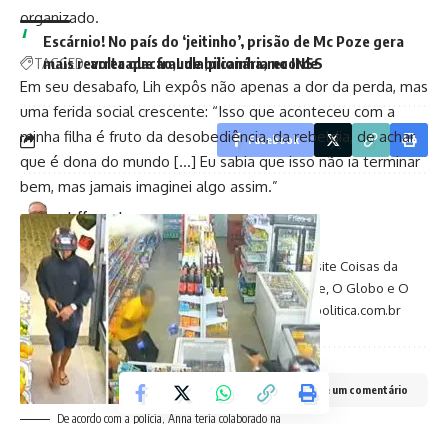
organizado.
Escárnio! No país do ‘jeitinho’, prisão de Mc Poze gera
mais revolta que fraude bilionária no INSS
TAGGED:
arrecadacao
Lula
picainha
recorde
Em seu desabafo, Lih expôs não apenas a dor da perda, mas
uma ferida social crescente: “Isso que aconteceu com a
minha filha é fruto da desobediência, da rebeldia, de achar
Facebook
que é dona do mundo […] Eu sabia que isso não ia terminar
bem, mas jamais imaginei algo assim.”
Jefferson Lemos
Jefferson Lemos é jornalista e, antes de atuar no site Coisas da
Política, trabalhou em veículos como O Fluminense, O Globo e O
São Gonçalo. Contato: jeffersonlemos@coisasdapolitica.com.br
Deixe um comentário
De acordo com a polícia, Anna teria colaborado na
emboscada e execução de Matheus Rodrigues de Souza, de 24