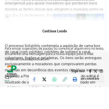
emergencial para apoiar moradores que perderam bens
durante as fortes chuvas que atingiram o município entre os
dias 21 e 23 de fevereiro. Por meio da Secretaria Municipal
Facebook
da Resiliência Urbana, Proteção e Defesa Civil, foi publicado
o Edital nº 003/2026, que prevê a compra de fogões,
Continue Lendo
geladeiras, camas e colchões destinados às famílias em
coisasdapolitica.com
situação de emergência.
O processo licitatório contempla a aquisição de cama box
Para enviar sugestões de pautas ou comunicar algum erro no texto,
de casal (com colchão), colchões de solteiro e casal,
encaminhe uma mensagem para a nossa equipe pelo e-mail:
cobertores, fogões e geladeiras. Os itens serão entregues
contato@coisasdapolitica.com
exclusivamente a moradores que comprovarem perdas
materiais em decorrência dos eventos climáticos extremos.
Siga-nos
Segundo a Prefeitura, a rapidez na publicação do edital é
Deixe um comentário
resultado de um planejamento estratégico iniciado em
novembro de 2025, que buscou garantir agilidade e
© 2024 Coisas da Política. Todos os Direitos Reservados. A reprodução
dos conteúdo é permitida, desde que seja citada a fonte.
segurança jurídica na resposta do poder público em
momentos de crise. A meta é assegurar que o município
esteja preparado para agir com eficiência sempre que