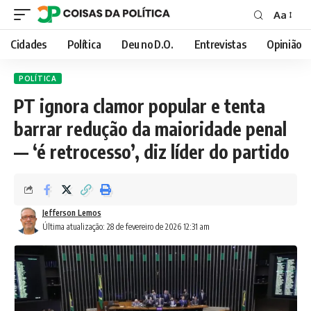
Aa
Font
Resizer
Cidades
Política
Deu no D.O.
Entrevistas
Opinião
POLÍTICA
PT ignora clamor popular e tenta
barrar redução da maioridade penal
— ‘é retrocesso’, diz líder do partido
Jefferson Lemos
Última atualização: 28 de fevereiro de 2026 12:31 am