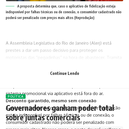
A proposta determina que, caso o aplicativo de fidelização esteja
indisponível por falhas técnicas ou de conexão, o consumidor cadastrado não
poderá ser penalizado com preços mais altos (Reprodução)
A Assembleia Legislativa do Rio de Janeiro (Alerj) está
prestes a dar um passo decisivo para proteger os
motoristas das “pegadinhas” na hora de abastecer. Tramita
nas comissões da Casa o projeto de lei 3878/2024, de
autoria do deputado Guilherme Delaroli (PL), que
Continue Lendo
estabelece regras claras para os programas de fidelização
em postos de combustíveis — especialmente quando o
sistema promocional via aplicativo está fora do ar.
POLÍTICA
Desconto garantido, mesmo sem conexão
Governadores ganham poder total
A proposta determina que, caso o aplicativo de fidelização
esteja indisponível por falhas técnicas ou de conexão, o
sobre juntas comerciais
consumidor cadastrado não poderá ser penalizado com