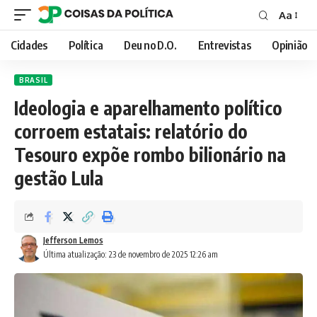
Aa
Font
Resizer
Cidades
Política
Deu no D.O.
Entrevistas
Opinião
BRASIL
Ideologia e aparelhamento político
corroem estatais: relatório do
Tesouro expõe rombo bilionário na
gestão Lula
Jefferson Lemos
Última atualização: 23 de novembro de 2025 12:26 am