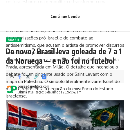
costura esbarrou na geopolítica e transformou uma
campanha de moda em uma guerra nas redes sociais.
O centro da polêmica é Saint Levant (Marwan Abdelhamid),
Continue Lendo
rapper palestino escolhido como novo embaixador global
da Prada. A nomeação desencadeou uma onda de críticas
de organizações pró-Israel e de combate ao
BRASIL
antissemitismo, que acusam o artista de promover discursos
De novo? Brasil leva goleada de 7 a 1
hostis contra judeus e Israel.
da Noruega — e não foi no futebol
Tudo começou com a campanha da coleção masculina da
Prada, apresentada em Milão. O detalhe que incendiou o
debate foi um pingente usado por Saint Levant com o
mapa da Palestina. O símbolo literalmente varre Israel do
coisasdapolitica.com
mapa e representa a negação da existência do Estado
Última atualização: 6 de julho de 2026 9:48 am
israelense.
A polêmica ganhou outra dimensão quando voltaram a
circular vídeos e declarações do rapper durante um show
em Amsterdã. Organizações como StopAntisemitism e
HonestReporting e a StandWhitUs (
veja o vídeo
) denunciam