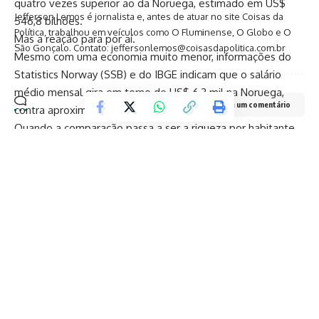
quatro vezes superior ao da Noruega, estimado em US$
Jefferson Lemos é jornalista e, antes de atuar no site Coisas da
546,8 bilhões.
Política, trabalhou em veículos como O Fluminense, O Globo e O
Mas a reação para por aí.
São Gonçalo. Contato: jeffersonlemos@coisasdapolitica.com.br
Mesmo com uma economia muito menor, informações do
Statistics Norway (SSB) e do IBGE indicam que o salário
médio mensal gira em torno de US$ 6,3 mil na Noruega,
Deixe um comentário
contra aproximadamente US$ 620 no Brasil.
Quando a comparação passa a ser a riqueza por habitante,
a vantagem norueguesa aumenta ainda mais. Segundo
estimativas do FMI, o PIB per capita da Noruega supera US$
100 mil, enquanto o do Brasil gira em torno de US$ 10 mil.
No Quality of Life Index, do Numbeo, a Noruega ocupa a 2ª
colocação mundial. O Brasil aparece apenas em 44º lugar.
Já no Safety Index, também do Numbeo, os noruegueses
registram 88,5 pontos, enquanto o Brasil soma apenas 32,
refletindo uma enorme diferença na percepção de
segurança.
O sétimo gol vem da integridade pública. Segundo o Índice