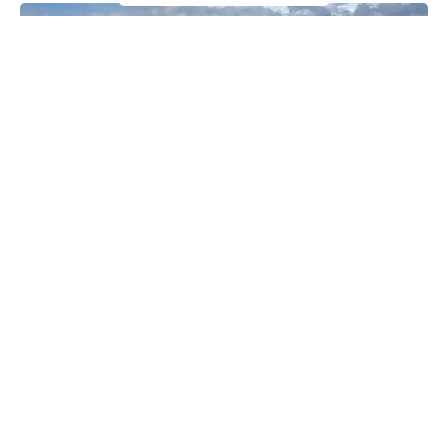
Crescimento impressionante: mais de 1,6 milhão de turistas
estrangeiros no estado (Tomas Silva/EBC)
O Rio de Janeiro registrou um aumento de 51,7% no número
de visitantes internacionais entre janeiro e setembro de
2025, totalizando 1,63 milhão de turistas. Esse salto foi
decisivo para que o Brasil atingisse um marco inédito: mais