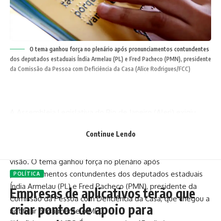
O tema ganhou força no plenário após pronunciamentos contundentes
dos deputados estaduais Índia Armelau (PL) e Fred Pacheco (PMN), presidente
da Comissão da Pessoa com Deficiência da Casa (Alice Rodrigues/FCC)
A Assembleia Legislativa do Rio de Janeiro (Alerj) exigiu,
nesta terça-feira (10), esclarecimentos imediatos do
Continue Lendo
Ministério da Educação (MEC) sobre a ausência de livros
didáticos em Braille para estudantes cegos e com baixa
visão. O tema ganhou força no plenário após
pronunciamentos contundentes dos deputados estaduais
POLÍTICA
Índia Armelau (PL) e Fred Pacheco (PMN), presidente da
Empresas de aplicativos terão que
Comissão da Pessoa com Deficiência da Casa, que chegou a
criar pontos de apoio para
notificar oficialmente o MEC.