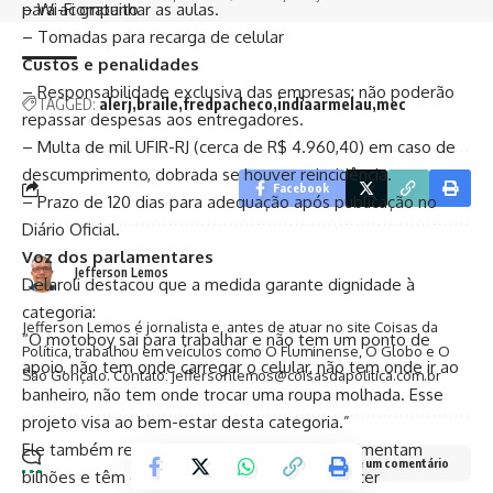
– Wi-Fi gratuito
para acompanhar as aulas.
– Tomadas para recarga de celular
Custos e penalidades
– Responsabilidade exclusiva das empresas: não poderão
TAGGED:
alerj
braile
fredpacheco
indiaarmelau
mec
repassar despesas aos entregadores.
– Multa de mil UFIR-RJ (cerca de R$ 4.960,40) em caso de
descumprimento, dobrada se houver reincidência.
Facebook
– Prazo de 120 dias para adequação após publicação no
Diário Oficial.
Voz dos parlamentares
Jefferson Lemos
Delaroli destacou que a medida garante dignidade à
categoria:
Jefferson Lemos é jornalista e, antes de atuar no site Coisas da
“O motoboy sai para trabalhar e não tem um ponto de
Política, trabalhou em veículos como O Fluminense, O Globo e O
apoio, não tem onde carregar o celular, não tem onde ir ao
São Gonçalo. Contato: jeffersonlemos@coisasdapolitica.com.br
banheiro, não tem onde trocar uma roupa molhada. Esse
projeto visa ao bem-estar desta categoria.”
Ele também ressaltou que as empresas movimentam
Deixe um comentário
bilhões e têm condições financeiras de oferecer