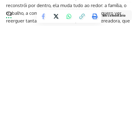
reconstrói por dentro, ela muda tudo ao redor: a família, o
trabalho, a comunidade. É esse florescer que quero ver
Deixe um comentário
reerguer tantas mulheres no Rio”, afirmou a vereadora, que
tem se destacado por pautas voltadas à equidade de
gênero e ao bem-estar social.