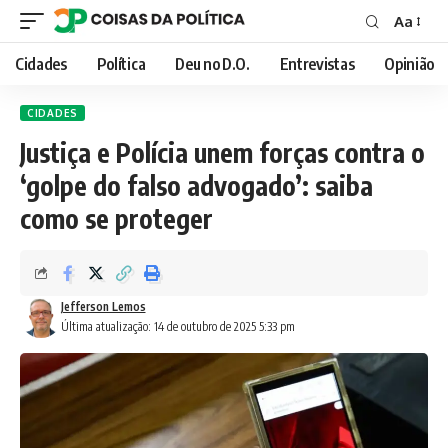
Aa
Font
Resizer
Cidades
Política
Deu no D.O.
Entrevistas
Opinião
CIDADES
Justiça e Polícia unem forças contra o
‘golpe do falso advogado’: saiba
como se proteger
Jefferson Lemos
Última atualização: 14 de outubro de 2025 5:33 pm