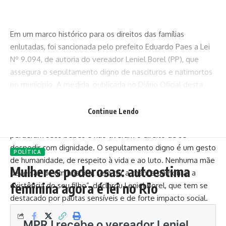
Em um marco histórico para os direitos das famílias
enlutadas, foi sancionada pelo prefeito Eduardo Paes a
Lei
Nº 9.094
, de autoria do vereador Leniel Borel (PP), que
assegura o sepultamento digno de nascituros e natimortos
no município. A medida, publicada no Diário Oficial desta
quarta (14), representa uma conquista humanitária e reforça
o respeito à vida desde sua concepção.
Continue Lendo
“Essa lei nasce do amor e da dor de tantas famílias que
perderam seus bebês e não tiveram o direito de se
despedir com dignidade. O sepultamento digno é um gesto
POLÍTICA
de humanidade, de respeito à vida e ao luto. Nenhuma mãe
Mulheres poderosas: autoestima
deve sair de um hospital sem ter a chance de honrar a
feminina agora é lei no Rio
existência do seu filho”, declarou Leniel Borel, que tem se
destacado por pautas sensíveis e de forte impacto social.