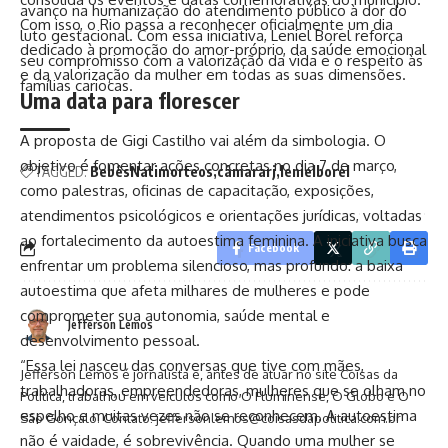
avanço na humanização do atendimento público à dor do
Com isso, o Rio passa a reconhecer oficialmente um dia
luto gestacional. Com essa iniciativa, Leniel Borel reforça
dedicado à promoção do amor-próprio, da saúde emocional
seu compromisso com a valorização da vida e o respeito às
e da valorização da mulher em todas as suas dimensões.
famílias cariocas.
Uma data para florescer
A proposta de Gigi Castilho vai além da simbologia. O
objetivo é fomentar ações concretas no dia 7 de março,
TAGGED:
BebêsNatimorteos
câmararj
lenielborel
como palestras, oficinas de capacitação, exposições,
atendimentos psicológicos e orientações jurídicas, voltadas
ao fortalecimento da autoestima feminina. A iniciativa busca
Facebook
enfrentar um problema silencioso, mas profundo: a baixa
autoestima que afeta milhares de mulheres e pode
comprometer sua autonomia, saúde mental e
Jefferson Lemos
desenvolvimento pessoal.
“Essa lei nasceu das conversas que tive com mães,
Jefferson Lemos é jornalista e, antes de atuar no site Coisas da
trabalhadoras, empreendedoras, mulheres que se olham no
Política, trabalhou em veículos como O Fluminense, O Globo e O
espelho e muitas vezes não se reconhecem. A autoestima
São Gonçalo. Contato: jeffersonlemos@coisasdapolitica.com.br
não é vaidade, é sobrevivência. Quando uma mulher se