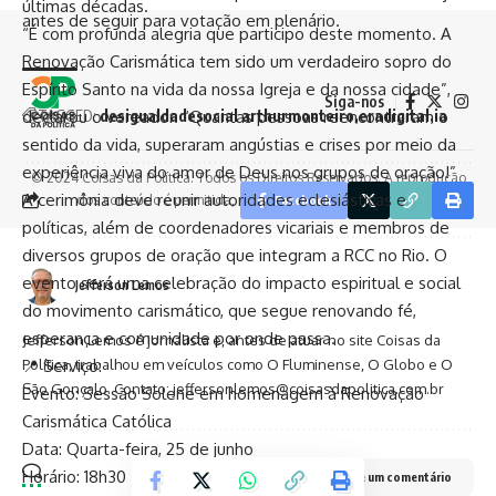
últimas décadas.
antes de seguir para votação em plenário.
“É com profunda alegria que participo deste momento. A
Renovação Carismática tem sido um verdadeiro sopro do
Espírito Santo na vida da nossa Igreja e da nossa cidade”,
Siga-nos
declarou o vereador. “Quantas pessoas reencontraram o
TAGGED:
desigualdadesocial arthurmonteiro
eradigital
ia
sentido da vida, superaram angústias e crises por meio da
experiência viva do amor de Deus nos grupos de oração!”
© 2024 Coisas da Política. Todos os Direitos Reservados. A reprodução
A cerimônia deve reunir autoridades eclesiásticas e
dos conteúdo é permitida, desde que seja citada a fonte.
Facebook
políticas, além de coordenadores vicariais e membros de
diversos grupos de oração que integram a RCC no Rio. O
evento será uma celebração do impacto espiritual e social
Jefferson Lemos
do movimento carismático, que segue renovando fé,
esperança e comunidade por onde passa.
Jefferson Lemos é jornalista e, antes de atuar no site Coisas da
Política, trabalhou em veículos como O Fluminense, O Globo e O
📍 Serviço:
São Gonçalo. Contato: jeffersonlemos@coisasdapolitica.com.br
Evento: Sessão Solene em homenagem à Renovação
Carismática Católica
Data: Quarta-feira, 25 de junho
Horário: 18h30
Deixe um comentário