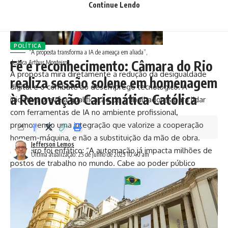
Continue Lendo
POLÍTICA
“A proposta transforma a IA de ameaça em aliada”,
Fé e reconhecimento: Câmara do Rio
destaca Arthur Monteiro
A proposta mira diretamente a redução da desigualdade
realiza sessão solene em homenagem
digital e o combate ao desemprego tecnológico. A
à Renovação Carismática Católica
iniciativa prevê a qualificação de trabalhadores para lidar
com ferramentas de IA no ambiente profissional,
promovendo uma integração que valorize a cooperação
homem-máquina, e não a substituição da mão de obra.
Jefferson Lemos
Monteiro foi enfático: “A automação já impacta milhões de
Última atualização: 25 de junho de 2025 10:40 am
postos de trabalho no mundo. Cabe ao poder público
antecipar essas mudanças, proteger os trabalhadores e
garantir que ninguém seja deixado para trás.”
O projeto também inclui medidas específicas para os casos
em que a substituição humana por IA for inevitável. Nesses
cenários, o Executivo deverá mapear os setores mais