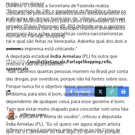
reagiu com dureza:
Durante o Concilia, a Secretaria de Fazenda realiza
“Num período de 24h, o presidente da República chama os
consultas de processos administrativos exclusivamente no
traficantes de drogas homicidas de ‘vítimas’, enquanto um
Polo de Alcântara, exceto para casos relacionados ao ITBI.
senador [Flávio Bolsonaro (PL-RJ)] defende que o governo
Já a Procuradoria Geral do Município mantém atendimento
americano faça ações energéticas contra narcoterroristas
normal no Partage Shopping.
tal e qual são feitas na Venezuela. Adivinha qual dos dois a
extrema imprensa está criticando.”
A deputada estadual
Índia Armelau
(PL) foi outra que
TAGGED:
ConciliaSãoGonçalo
PartageShopping
refis
criticou a fala do presidente:
saogoncalo
“Não sabemos quantas pessoas morrem no Brasil por conta
das drogas, por overdose, porque não há fontes sobre isso.
Porque nunca foi o objetivo desse governo resolver esse
Facebook
problema, para eles é bom, quanto mais você é
dependente de qualquer coisa, para esse governo é bom.
Tem que estar muito chapado para concordar com uma fala
Jefferson Lemos
que o traficante é vítima do usuário”, criticou a deputada
Índia Armelau (PL). “Eu só quero ver agora algum artista
Jefferson Lemos é jornalista e, antes de atuar no site Coisas da
que faz o L defender ou falar algo. Eu quero ver porque,