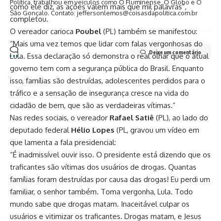
Política, trabalhou em veículos como O Fluminense, O Globo e O
como ele diz, as ações valem mais que mil palavras”,
São Gonçalo. Contato: jeffersonlemos@coisasdapolitica.com.br
completou.
O vereador carioca
Poubel
(PL) também se manifestou:
“Mais uma vez temos que lidar com falas vergonhosas do
Deixe um comentário
Lula. Essa declaração só demonstra o real olhar que o atual
governo tem com a segurança pública do Brasil. Enquanto
isso, famílias são destruídas, adolescentes perdidos para o
tráfico e a sensação de insegurança cresce na vida do
cidadão de bem, que são as verdadeiras vítimas.”
Nas redes sociais, o vereador
Rafael Satiê
(PL), ao lado do
deputado federal
Hélio Lopes
(PL, gravou um vídeo em
que lamenta a fala presidencial:
“É inadmissível ouvir isso. O presidente está dizendo que os
traficantes são vítimas dos usuários de drogas. Quantas
famílias foram destruídas por causa das drogas! Eu perdi um
familiar, o senhor também. Toma vergonha, Lula. Todo
mundo sabe que drogas matam. Inaceitável culpar os
usuários e vitimizar os traficantes. Drogas matam, e Jesus