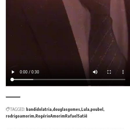
TAGGED:
bandidolatria
douglasgomes
Lula
poubel
rodrigoamorim
RogérioAmorimRafaelSatiê