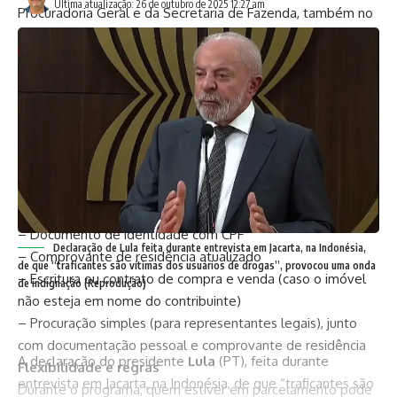
Última atualização: 26 de outubro de 2025 12:27 am
Procuradoria Geral e da Secretaria de Fazenda, também no
Partage Shopping, até o encerramento do programa na
próxima quinta-feira (30).
Quem pode participar
Podem aderir pessoas físicas e jurídicas com débitos
inscritos em dívida ativa e ajuizados — como IPTU, ISS e
Taxa de Coleta de Lixo (TCL) — desde que os fatos
geradores tenham ocorrido até 2024.
Documentação necessária
Para participar, é preciso comparecer presencialmente com:
– Documento de identidade com CPF
Declaração de Lula feita durante entrevista em Jacarta, na Indonésia,
– Comprovante de residência atualizado
de que “traficantes são vítimas dos usuários de drogas”, provocou uma onda
– Escritura ou contrato de compra e venda (caso o imóvel
de indignação (Reprodução)
não esteja em nome do contribuinte)
– Procuração simples (para representantes legais), junto
com documentação pessoal e comprovante de residência
A declaração do presidente
Lula
(PT), feita durante
Flexibilidade e regras
entrevista em Jacarta, na Indonésia, de que “traficantes são
Durante o programa, quem estiver em parcelamento pode