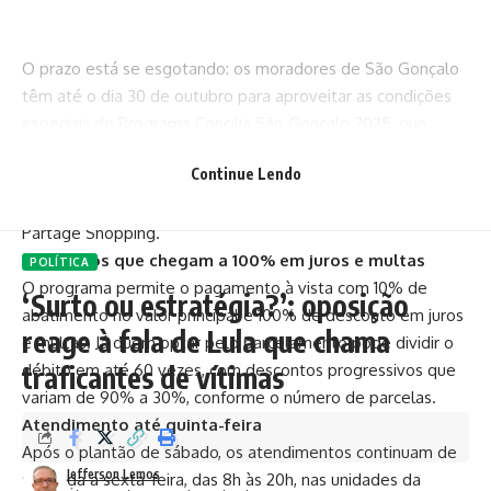
O prazo está se esgotando: os moradores de São Gonçalo
têm até o dia 30 de outubro para aproveitar as condições
especiais do Programa Concilia São Gonçalo 2025, que
oferece descontos agressivos na negociação de dívidas
Continue Lendo
tributárias e não tributárias. Neste sábado (25), acontece o
último plantão de atendimento especial, das 10h às 18h, no
Partage Shopping.
Descontos que chegam a 100% em juros e multas
POLÍTICA
O programa permite o pagamento à vista com 10% de
‘Surto ou estratégia?’: oposição
abatimento no valor principal e 100% de desconto em juros
reage à fala de Lula que chama
e multas. Já quem optar pelo parcelamento pode dividir o
traficantes de vítimas
débito em até 60 vezes, com descontos progressivos que
variam de 90% a 30%, conforme o número de parcelas.
Atendimento até quinta-feira
Após o plantão de sábado, os atendimentos continuam de
Jefferson Lemos
segunda a sexta-feira, das 8h às 20h, nas unidades da