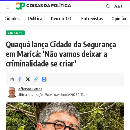
Aa
Font
Resizer
Cidades
Política
Deu no D.O.
Entrevistas
Opinião
CIDADES
Quaquá lança Cidade da Segurança
em Maricá: ‘Não vamos deixar a
criminalidade se criar’
Jefferson Lemos
Última atualização: 28 de novembro de 2025 9:52 am