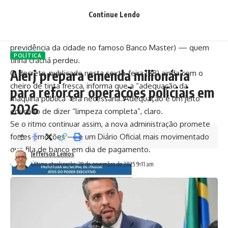
exonerou geral.
Continue Lendo
Secretários, procurador, controlador, presidente do
ITAPREVI (instituto que investiu R$ 60 milhões do fundo de
previdência da cidade no famoso Banco Master) — quem
POLÍTICA
tinha crachá perdeu.
Alerj prepara emenda milionária
O decreto, publicado nesta sexta-feira (28) ainda com o
cheiro de tinta fresca, informa que a “adequação da
para reforçar operações policiais em
máquina pública” era necessária. Adequação é um jeito
2026
educado de dizer “limpeza completa”, claro.
Se o ritmo continuar assim, a nova administração promete
fortes emoções — e um Diário Oficial mais movimentado
que fila de banco em dia de pagamento.
Jefferson Lemos
Última atualização: 28 de novembro de 2025 9:11 am