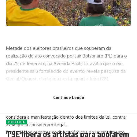
Metade dos eleitores brasileiros que souberam da
realização do ato convocado por Jair Bolsonaro (PL) para o
dia 25 de fevereiro, na Avenida Paulista, avalia que o ex-
presidente saiu fortalecido do evento, revela pesquisa da
Genial/Quaest, divulgada nesta quarta-feira (28).
A manifestação foi classificada como grande por 89% dos
eleitores de Bolsonaro, contra 46% dos eleitores do
Continue Lendo
presidente Luiz Inácio Lula da Silva que tinham
conhecimento do ato. A maioria dos entrevistados, 56%,
considera a manifestação dentro dos limites da lei, contra
POLÍTICA
27% que a consideram ilegal.
TSE libera os artistas para apoiarem
Em todos os recortes socioeconômicos do levantamento,