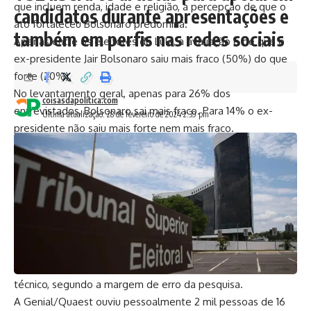
que incluem renda, idade e religião, a percepção de que o
candidatos durante apresentações e
ato fortaleceu Bolsonaro predomina.
também em perfis nas redes sociais
Apenas entre os eleitores de Lula, a avaliação é de que o
ex-presidente Jair Bolsonaro saiu mais fraco (50%) do que
forte (20%).
No levantamento geral, apenas para 26% dos
coisasdapolitica.com
entrevistados, Bolsonaro sai mais fraco. Para 14% o ex-
Última atualização: 28 de fevereiro de 2024 2:39 pm
presidente não saiu mais forte nem mais fraco.
Os dados foram obtidos junto aos 53% dos entrevistados
que responderam ter conhecimento da manifestação
bolsonarista em São Paulo.
Outros 47% dos ouvidos pela pesquisa não sabiam que o
ex-presidente convocou um ato pela democracia. Entre os
que não sabiam do evento, um terço afirmou ser eleitor de
Bolsonaro. Já entre os eleitores do presidente Lula, 47%
sabiam, e 52%, não, o que pode representar um empate
técnico, segundo a margem de erro da pesquisa.
A Genial/Quaest ouviu pessoalmente 2 mil pessoas de 16