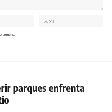
u comentar.
erir parques enfrenta
io