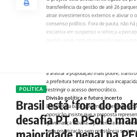
transferência da gestão de até 26 parque
atrair investimentos externos e aliviar 
consenso político. Fora de pauta, não há
iniciativa em suspenso e reforça a perce
gestão atual, nem da transição para o mo
Resistência popular e crítica à lógica 
Movimentos ambientais e vereadores da 
mercantilização dos espaços públicos. A
a afastar a população mais pobre, transfor
a prefeitura tenta mascarar sua incapac
POLÍTICA
restringir o acesso democrático.
Divisão política e futuro incerto
Brasil está ‘fora do pad
Enquanto a base governista defende a c
oposição insiste que a proposta represent
desafia PT e PSol e ma
governança urbana: a prefeitura não con
maioridade penal na PE
uma privatização sem resistência social e 