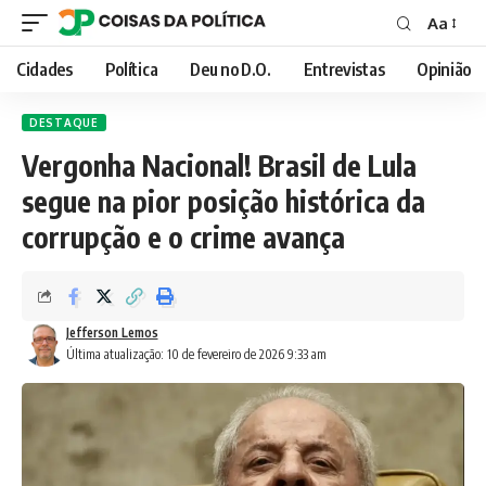
Aa
Font
Resizer
Cidades
Política
Deu no D.O.
Entrevistas
Opinião
DESTAQUE
Vergonha Nacional! Brasil de Lula
segue na pior posição histórica da
corrupção e o crime avança
Jefferson Lemos
Última atualização: 10 de fevereiro de 2026 9:33 am