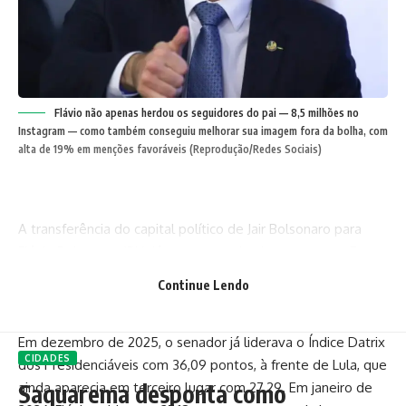
Flávio não apenas herdou os seguidores do pai — 8,5 milhões no
Instagram — como também conseguiu melhorar sua imagem fora da bolha, com
alta de 19% em menções favoráveis (Reprodução/Redes Sociais)
A transferência do capital político de Jair Bolsonaro para
Flávio Bolsonaro (PL), já mostra resultados concretos. Em
apenas dois meses, o senador assumiu e consolidou a
Continue Lendo
liderança do Índice Datrix dos Presidenciáveis, como o
principal opositor de Lula no ambiente digital.
Em dezembro de 2025, o senador já liderava o Índice Datrix
CIDADES
dos Presidenciáveis com 36,09 pontos, à frente de Lula, que
ainda aparecia em terceiro lugar com 27,29. Em janeiro de
Saquarema desponta como