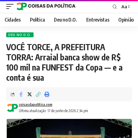
Aa
Font
Resizer
Cidades
Política
Deu no D.O.
Entrevistas
Opinião
DEU NO D.O.
VOCÊ TORCE, A PREFEITURA
TORRA: Arraial banca show de R$
100 mil na FUNFEST da Copa — e a
conta é sua
coisasdapolitica.com
Última atualização: 17 de junho de 2026 2:34 pm