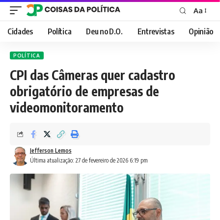
Aa
Font
Resizer
Cidades
Política
Deu no D.O.
Entrevistas
Opinião
POLÍTICA
CPI das Câmeras quer cadastro
obrigatório de empresas de
videomonitoramento
Jefferson Lemos
Última atualização: 27 de fevereiro de 2026 6:19 pm