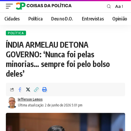
Aa
Font
Resizer
Cidades
Política
Deu no D.O.
Entrevistas
Opinião
POLÍTICA
ÍNDIA ARMELAU DETONA
GOVERNO: ‘Nunca foi pelas
minorias… sempre foi pelo bolso
deles’
Jefferson Lemos
Última atualização: 2 de junho de 2026 5:01 pm