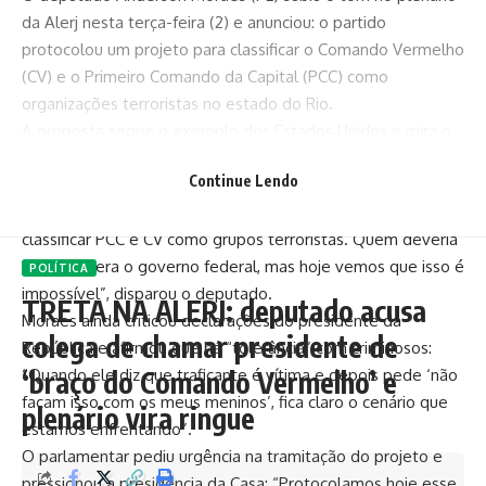
da Alerj nesta terça-feira (2) e anunciou: o partido
protocolou um projeto para classificar o Comando Vermelho
(CV) e o Primeiro Comando da Capital (PCC) como
organizações terroristas no estado do Rio.
A proposta segue o exemplo dos Estados Unidos e mira o
que o parlamentar chamou de “omissão do governo
Continue Lendo
federal” no enfrentamento às facções criminosas.
“63% da população brasileira apoia a decisão americana de
classificar PCC e CV como grupos terroristas. Quem deveria
fazer isso era o governo federal, mas hoje vemos que isso é
POLÍTICA
impossível”, disparou o deputado.
TRETA NA ALERJ: deputado acusa
Moraes ainda criticou declarações do presidente da
colega de chamar presidente de
República e afirmou que há “tolerância” com criminosos:
‘braço do Comando Vermelho’ e
“Quando ele diz que traficante é vítima e depois pede ‘não
façam isso com os meus meninos’, fica claro o cenário que
plenário vira ringue
estamos enfrentando”.
O parlamentar pediu urgência na tramitação do projeto e
pressionou a presidência da Casa: “Protocolamos hoje esse