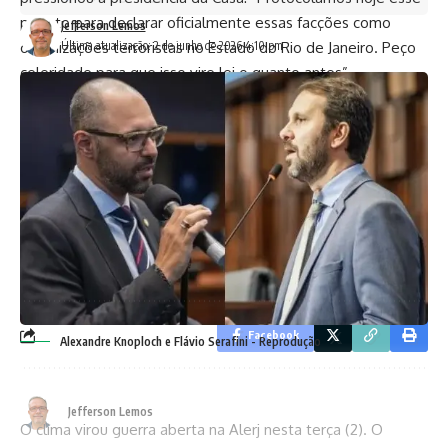
projeto para declarar oficialmente essas facções como
Jefferson Lemos
Última atualização: 2 de junho de 2026 4:10 pm
organizações terroristas no Estado do Rio de Janeiro. Peço
celeridade para que isso vire lei o quanto antes”.
Segundo ele, a medida pode ser decisiva no combate ao
crime organizado e depende agora do aval do plenário —
e, depois, da sanção do governador interino.
TAGGED:
alerj
andersonmoraes
cv
pcc
plrj
terrosista
Facebook
Alexandre Knoploch e Flávio Serafini - Reprodução
Jefferson Lemos
O clima virou guerra aberta na Alerj nesta terça (2). O