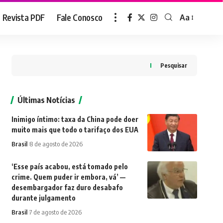
Revista PDF
Fale Conosco
Aa
Font
Resizer
Pesquisar
Últimas Notícias
Inimigo íntimo: taxa da China pode doer
muito mais que todo o tarifaço dos EUA
Brasil
8 de agosto de 2026
‘Esse país acabou, está tomado pelo
crime. Quem puder ir embora, vá’ —
desembargador faz duro desabafo
durante julgamento
Brasil
7 de agosto de 2026