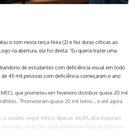
iu o tom nesta terça-feira (2) e fez duras críticas ao
ogo na abertura, ela foi direta: “Eu queria trazer uma
abandono de estudantes com deficiência visual em todo
mais de 45 mil pessoas com deficiência começaram o ano
 (MEC), que prometeu em fevereiro distribuir quase 20 mil
milhões. “Prometeram quase 20 mil livros… e até agora
s, o cenário segue crítico. Apenas 44,8% dos materiais
das redes de ensino ainda enfrentam falta de livros em
s de 60% dessas pessoas continuam sem estudar”,