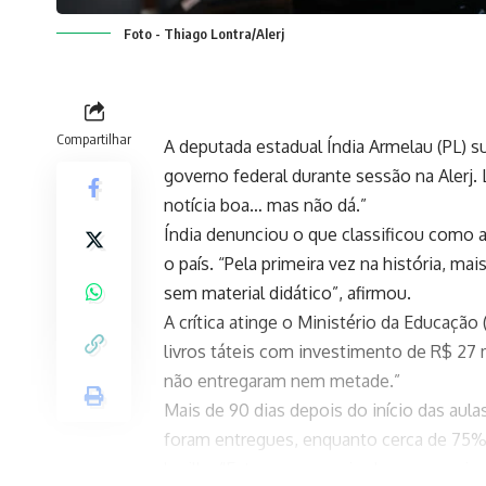
Foto - Thiago Lontra/Alerj
Compartilhar
A deputada estadual Índia Armelau (PL) sub
governo federal durante sessão na Alerj. L
notícia boa… mas não dá.”
Índia denunciou o que classificou como 
o país. “Pela primeira vez na história, 
sem material didático”, afirmou.
A crítica atinge o Ministério da Educação
livros táteis com investimento de R$ 27 
não entregaram nem metade.”
Mais de 90 dias depois do início das aula
foram entregues, enquanto cerca de 75% 
braille. “Estamos no meio do ano e mai