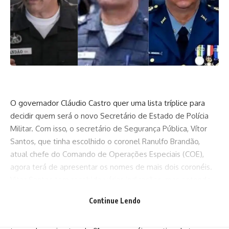
O governador Cláudio Castro quer uma lista tríplice para
decidir quem será o novo Secretário de Estado de Polícia
Militar. Com isso, o secretário de Segurança Pública, Vítor
Santos, que tinha escolhido o coronel Ranulfo Brandão,
atual chefe do Comando de Operações Especiais (COE),
agora terá de apresentar os nomes de mais dois coronéis.
Vitor Santos tem recebido várias indicações, mas entende
que a PM tem de voltar a usar a antiguidade como forma
Continue Lendo
de hierarquia, como tem sido cobrado pela corporação. A
ideia seria substutir o coronel Luiz Henrique Marinho, da