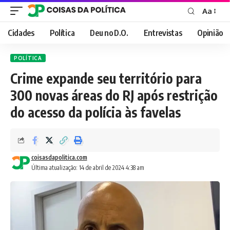
Aa
Font
Resizer
Cidades
Política
Deu no D.O.
Entrevistas
Opinião
POLÍTICA
Crime expande seu território para
300 novas áreas do RJ após restrição
do acesso da polícia às favelas
coisasdapolitica.com
Última atualização: 14 de abril de 2024 4:38 am