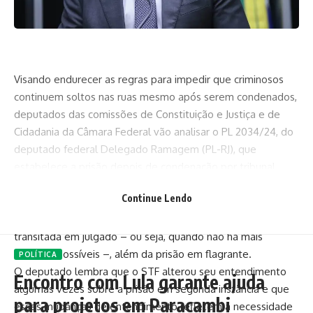
Visando endurecer as regras para impedir que criminosos
continuem soltos nas ruas mesmo após serem condenados,
deputados das comissões de Constituição e Justiça e de
Cidadania da Câmara Federal vão analisar o PL 2034/24, do
deputado federal Delegado Ramagem (PL-RJ), que
estabelece a prisão depois de condenação por tribunal,
tanto em instância única como grau de recurso.
Continue Lendo
Ramagem lembra que atualmente o Código de Processo
Penal estabelece a prisão apenas após condenação criminal
transitada em julgado – ou seja, quando não há mais
recursos possíveis –, além da prisão em flagrante.
POLÍTICA
O deputado lembra que o STF alterou seu entendimento
Encontro com Lula garante ajuda
algumas vezes sobre a prisão em segunda instância e que
para projetos em Paracambi
esses mudanças de entendimento refletem a necessidade