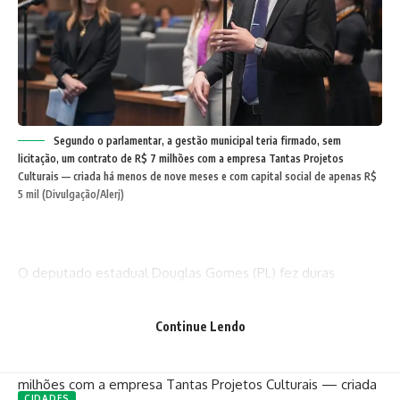
Segundo o parlamentar, a gestão municipal teria firmado, sem
licitação, um contrato de R$ 7 milhões com a empresa Tantas Projetos
Culturais — criada há menos de nove meses e com capital social de apenas R$
5 mil (Divulgação/Alerj)
O deputado estadual Douglas Gomes (PL) fez duras
acusações contra a Prefeitura de Niterói durante discurso no
plenário da Assembleia Legislativa do Rio de Janeiro (Alerj),
Continue Lendo
nesta quinta-feira (16). Segundo o parlamentar, a gestão
municipal teria firmado, sem licitação, um contrato de R$ 7
milhões com a empresa Tantas Projetos Culturais — criada
CIDADES