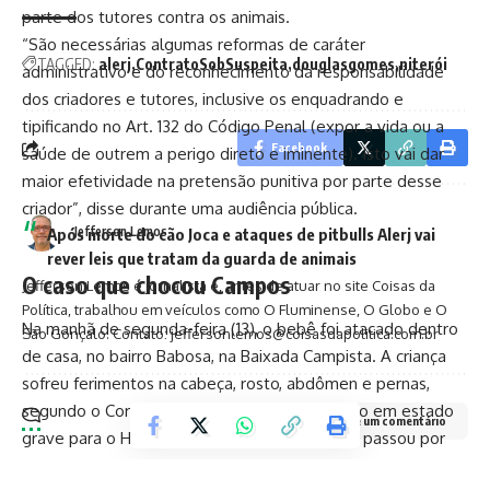
parte dos tutores contra os animais.
“São necessárias algumas reformas de caráter
TAGGED:
alerj
ContratoSobSuspeita
douglasgomes
niterói
administrativo e do reconhecimento da responsabilidade
dos criadores e tutores, inclusive os enquadrando e
tipificando no Art. 132 do Código Penal (expor a vida ou a
Facebook
saúde de outrem a perigo direto e iminente). Isto vai dar
maior efetividade na pretensão punitiva por parte desse
criador”, disse durante uma audiência pública.
Jefferson Lemos
Após morte do cão Joca e ataques de pitbulls Alerj vai
rever leis que tratam da guarda de animais
O caso que chocou Campos
Jefferson Lemos é jornalista e, antes de atuar no site Coisas da
Política, trabalhou em veículos como O Fluminense, O Globo e O
Na manhã de segunda-feira (13), o bebê foi atacado dentro
São Gonçalo. Contato: jeffersonlemos@coisasdapolitica.com.br
de casa, no bairro Babosa, na Baixada Campista. A criança
sofreu ferimentos na cabeça, rosto, abdômen e pernas,
segundo o Corpo de Bombeiros. Ele foi levado em estado
Deixe um comentário
grave para o Hospital Ferreira Machado, onde passou por
cirurgia mas não resistiu.