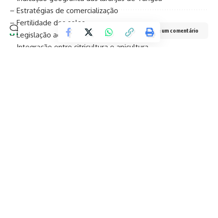
– Estratégias de comercialização
– Fertilidade dos solos
Deixe um comentário
– Legislação agrícola
– Integração entre citricultura e apicultura
Palestrantes de peso e troca de saberes
Entre os nomes confirmados estão Celso Merola (MAPA),
Márcio Piratello (CEASA), Antônio Soares e Gisele Barros
(EMBRAPA), Renato Ferreira (Defesa Sanitária Vegetal), Luiz
Pereira (apicultor), Hugo Zoffoli e Sílvio Galvão (Pesagro
Rio), que trarão experiências e soluções práticas para os
desafios do campo.
Prefeita destaca protagonismo agrícola de Araruama
Para a prefeita Daniela Soares, o I ENCITROS marca um
novo capítulo na história agrícola do município. “Este
encontro é uma grande oportunidade para capacitar nossos
produtores e impulsionar o potencial da citricultura local.
Investir no campo é investir no futuro sustentável de
Araruama”, declarou.