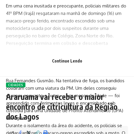
Em uma cena inusitada e preocupante, policiais militares do
41º BPM (Irajá) resgataram na manhã de domingo (16) um
macaco-prego ferido, encontrado escondido sob uma
motocicleta usada por dois suspeitos durante uma
perseguição no bairro de Colégio, Zona Norte do Rio.
Perseguição termina em colisão e descoberta
surpreendente
A ação começou quando agentes do programa Bairro
Continue Lendo
Presente Irajá tentaram abordar dois indivíduos que,
segundo denúncias, vinham realizando assaltos na região da
Rua Fernandes Gusmão. Na tentativa de fuga, os bandidos
CIDADES
colidiram com uma viatura da PM. Um deles conseguiu
Araruama vai receber o maior
escapar, enquanto o outro — um menor de idade — foi
apreendido com ferimentos leves e encaminhado sob
encontro de citricultura da Região
custódia para uma Unidade de Pronto Atendimento (UPA)
dos Lagos
da região.
Durante o isolamento da área do acidente, os policiais se
depararam com o macaco-prego escondido sob a moto. O