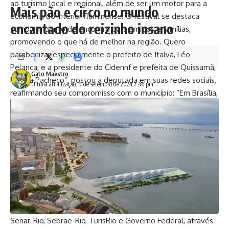
ao turismo local e regional, além de ser um motor para a
Mais pão e circo no mundo
economia do interior fluminense. O festival se destaca
encantado do reizinho insano
como um ponto de encontro para amigos e famílias,
promovendo o que há de melhor na região. Quero
parabenizar especialmente o prefeito de Italva, Léo
Pelanca, e a presidente do Cidennf e prefeita de Quissamã,
Gato Maestro
Fátima Pacheco”, postou a deputada em suas redes sociais,
Última atualização: 9 de setembro de 2024 2:46 pm
reafirmando seu compromisso com o município: “Em Brasília,
trabalho incansavelmente para contribuir com emendas que
visam o crescimento da cidade onde nasci. Contem comigo
e com meu mandato!”
Realizado na Quadra Poliesportiva Elias Anselme, no Bairro
São Caetano, o evento foi organizado pelo Consórcio
Público Intermunicipal de Desenvolvimento do Norte e
Noroeste Fluminense (Cidennf), com apoio do Governo do
Estado, através da Secretaria de Turismo, da Secretaria de
Agricultura, Pecuária e Abastecimento, da Emater-Rio; do
Senar-Rio, Sebrae-Rio, TurisRio e Governo Federal, através