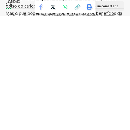
bolso do carioca.
Deixe um comentário
Mas o que podemos dizer sobre isso? São os benefícios da
© 2024 Coisas da Política. Todos os Direitos Reservados. A reprodução
democracia que tudo permite, inclusive vender sonhos que,
dos conteúdo é permitida, desde que seja citada a fonte.
muitas vezes, podem virar pesadelo. O novo delírio de
grandeza do reizinho já está sendo chamado de Parque do
Século XXI, mas eu arrisco a minha pele (que pode dar um
belo tamborim) que este será o Parque do século XXII,
porque com certeza a construção levará mais de 50 anos
para ser concluída. Tem mais circo do que pão nessa
bagaça, e o povo segue sorrindo. De que, eu ainda não sei.
Miau…
TAGGED:
Copa do Mundo
limpeza urbana
Olimpíadas
Parque do Século XXI
Porto Maravilha
Prefeitura do Rio
Região Portuária
riodejaneiro
segurança pública