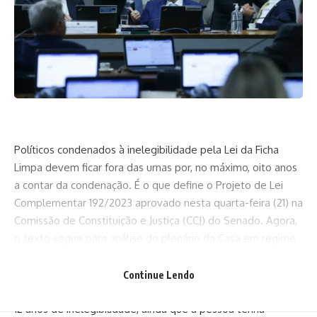
Políticos condenados à inelegibilidade pela Lei da Ficha
Limpa devem ficar fora das urnas por, no máximo, oito anos
a contar da condenação. É o que define o Projeto de Lei
Complementar 192/2023 aprovado nesta quarta-feira (21) na
Comissão de Constituição e Justiça (CCJ) do Senado. Agora,
o texto segue para análise do plenário da Casa em regime
de urgência.
De autoria da deputada Dani Cunha (União-RJ), o texto traz
Continue Lendo
uma série de alterações. Entre elas, estabelece o limite de
12 anos de inelegibilidade, ainda que a pessoa tenha