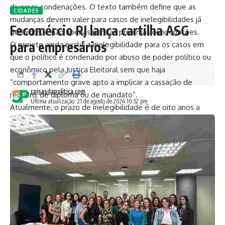
diversas condenações. O texto também define que as
CIDADES
mudanças devem valer para casos de inelegibilidades já
Fecomércio RJ lança cartilha ASG
definidos, e não apenas para as próximas condenações.
para empresários
O projeto ainda exclui a inelegibilidade para os casos em
que o político é condenado por abuso de poder político ou
econômico pela Justiça Eleitoral sem que haja
“comportamento grave apto a implicar a cassação de
coisasdapolitica.com
registro, de diploma ou de mandato”.
Última atualização: 21 de agosto de 2024 10:52 pm
Atualmente, o prazo de inelegibilidade é de oito anos a
partir do final do cumprimento da pena para crimes comuns
contra a vida, lavagem de dinheiro, organização criminosa,
tráfico de drogas, entre outros. No caso de delitos
eleitorais de menor gravidade ou de improbidade
administrativa, a inelegibilidade dura por todo o mandato e
por mais oito anos após o termino do mandato no qual o
político foi condenado.
O relator da matéria, senador Weverton (PDT-MA),
justificou que a atual legislação traz diferentes períodos de