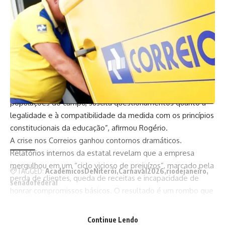
Universidade Federal de Pernambuco, que reservou vagas
de Medicina para beneficiários do Programa Nacional de
Educação na Reforma Agrária (PFS). O senador classificou a
medida como uma “afronta ao princípio da universalidade
do ensino”. O relator, Marcos Rogério (PL-RO), apoiou a
fiscalização.
“A criação de uma turma de Medicina restrita a um público
específico, sem vinculação direta às atividades das
populações do campo, suscita questionamentos quanto à
legalidade e à compatibilidade da medida com os princípios
constitucionais da educação”, afirmou Rogério.
A crise nos Correios ganhou contornos dramáticos.
Relatórios internos da estatal revelam que a empresa
mergulhou em um “ciclo vicioso de prejuízos”, marcado pela
TAGGED:
AcadêmicosDeNiterói
Carnaval2026
riodejaneiro
perda de clientes, queda de receitas e incapacidade de
senadofederal
honrar compromissos básicos. O resultado é um rombo que
pode ultrapassar R$ 9 bilhões até o fim de 2026 — e, como
sempre, a conta tende a sobrar para o contribuinte.
Continue Lendo
Facebook